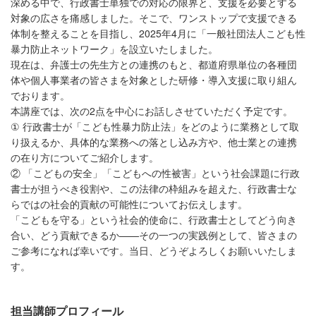
深める中で、行政書士単独での対応の限界と、支援を必要とする
対象の広さを痛感しました。そこで、ワンストップで支援できる
体制を整えることを目指し、2025年4月に「一般社団法人こども性
暴力防止ネットワーク」を設立いたしました。
現在は、弁護士の先生方との連携のもと、都道府県単位の各種団
体や個人事業者の皆さまを対象とした研修・導入支援に取り組ん
でおります。
本講座では、次の2点を中心にお話しさせていただく予定です。
① 行政書士が「こども性暴力防止法」をどのように業務として取
り扱えるか、具体的な業務への落とし込み方や、他士業との連携
の在り方についてご紹介します。
② 「こどもの安全」「こどもへの性被害」という社会課題に行政
書士が担うべき役割や、この法律の枠組みを超えた、行政書士な
らではの社会的貢献の可能性についてお伝えします。
「こどもを守る」という社会的使命に、行政書士としてどう向き
合い、どう貢献できるか——その一つの実践例として、皆さまの
ご参考になれば幸いです。当日、どうぞよろしくお願いいたしま
す。
担当講師プロフィール