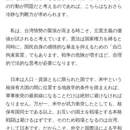
の行動が問題だと考えるのであれば、こちらはなおさら
冷静な判断力が求められます。
私は、台湾情勢の緊張が高まる時こそ、立憲主義の価
値が試されると考えています。憲法は国家権力を縛ると
同時に、国民自身の感情的な暴走を抑えるための「自己
拘束装置」でもあります。戦争の危険が増すほど、合理
的で法的な思考が必要になります。
日本は人口・資源ともに限られた国です。米中という
核保有大国の間に位置する地政学的条件を踏まえれば、
軍事衝突の最前線になることだけは絶対に避けなければ
なりません。万が一、米中が武力衝突したとしても、核
保有国同士である以上、お互いの国土を戦場とする本格
戦闘は避けるはずです。そのため戦場となるのは台湾、
そして日本です。だからこそ、外交と国際法による平和