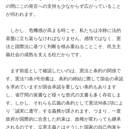
の間にこの発言への支持も少なからず広がっていること
が伺われます。
しかし、危機感が高まる時こそ、私たちは冷静に法的
基盤に立ち返らなければなりません。感情ではなく、憲
法と国際法に基づく判断を積み重ねることこそ、民主主
義社会の成熟を支える柱だからです。
まず前提として確認したいのは、憲法と条約の関係で
す。憲法73条3号但書は、条約の締結に際して国会の承認
を求めていますが国会承認を要しない条約もあります
し、省庁間の覚書など様々な形式の文書も多く存在しま
す。しかし、それらも広義の条約として憲法98条2項によ
り「誠実に遵守」する義務が課されます。つまり、一度
政府が国際的に合意した約束は、政権が変わっても継承
されるのです。立憲主義とはそうした国家の自己拘束を