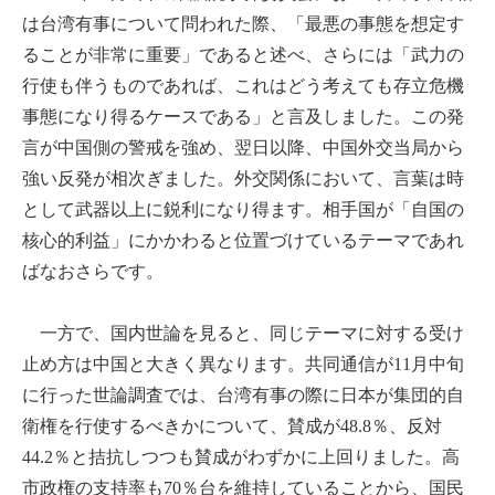
は台湾有事について問われた際、「最悪の事態を想定す
ることが非常に重要」であると述べ、さらには「武力の
行使も伴うものであれば、これはどう考えても存立危機
事態になり得るケースである」と言及しました。この発
言が中国側の警戒を強め、翌日以降、中国外交当局から
強い反発が相次ぎました。外交関係において、言葉は時
として武器以上に鋭利になり得ます。相手国が「自国の
核心的利益」にかかわると位置づけているテーマであれ
ばなおさらです。
一方で、国内世論を見ると、同じテーマに対する受け
止め方は中国と大きく異なります。共同通信が11月中旬
に行った世論調査では、台湾有事の際に日本が集団的自
衛権を行使するべきかについて、賛成が48.8％、反対
44.2％と拮抗しつつも賛成がわずかに上回りました。高
市政権の支持率も70％台を維持していることから、国民