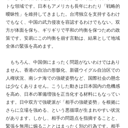
トな領域です。日本もアメリカも長年にわたり「戦略的
曖昧性」を維持してきました。台湾独立を支持するわけ
でもなく、中国の武力侵攻を容認するわけでもない。双
方が体面を保ち、ギリギリで平和の均衡を保つための政
策です。安易にこの均衡を崩す言動は、結果として地域
全体の緊張を高めます。
もちろん、中国側にまったく問題がないわけではあり
ません。香港の自治の形骸化、新疆ウイグル自治区での
人権状況、南シナ海での強硬姿勢など、国際社会の懸念
は少なくありません。こうした動きは日本国内の危機感
を高め、日本の軍備増強を正当化する材料にもなってい
ます。日中双方で強硬派が「相手の強硬姿勢」を根拠に
さらに立場を強める、という悪循環が生まれやすい状況
があります。しかし、相手の問題点を指摘することと、
緊張を無用に煽ることとはまったく別の行為です。相手