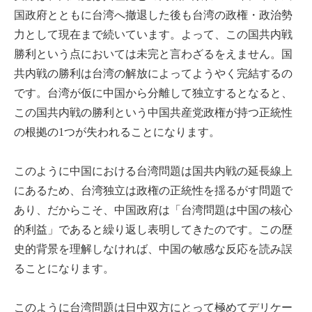
国政府とともに台湾へ撤退した後も台湾の政権・政治勢
力として現在まで続いています。よって、この国共内戦
勝利という点においては未完と言わざるをえません。国
共内戦の勝利は台湾の解放によってようやく完結するの
です。台湾が仮に中国から分離して独立するとなると、
この国共内戦の勝利という中国共産党政権が持つ正統性
の根拠の1つが失われることになります。
このように中国における台湾問題は国共内戦の延長線上
にあるため、台湾独立は政権の正統性を揺るがす問題で
あり、だからこそ、中国政府は「台湾問題は中国の核心
的利益」であると繰り返し表明してきたのです。この歴
史的背景を理解しなければ、中国の敏感な反応を読み誤
ることになります。
このように台湾問題は日中双方にとって極めてデリケー