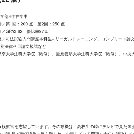
学部4年在学中
／第1回：200 点 第2回：250 点
／GPA3.62 優比率97％
座／司法試験入門講座本科生+ リーガルトレーニング、コンプリート論
院別法律科目論文模試など
東京大学法科大学院（既修）、慶應義塾大学法科大学院（既修）、中央
う検察官を志望しています。その動機は、高校生の時にテレビで見た国
会で議 員が責任追及に気を取られ、山積している問題を十分に議論して