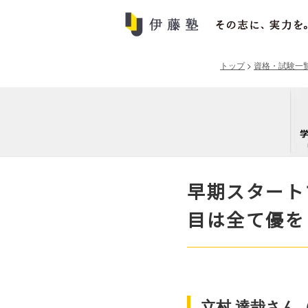
トップ
>
資格・試験一
早期スタート
目は全て優を
立村 達哉さん（