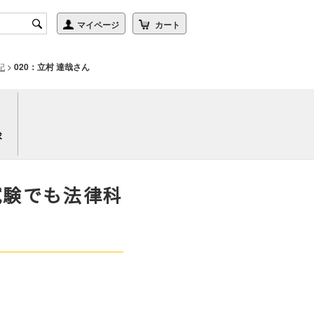
記
>
020：立村 達哉さん
試験でも法律科