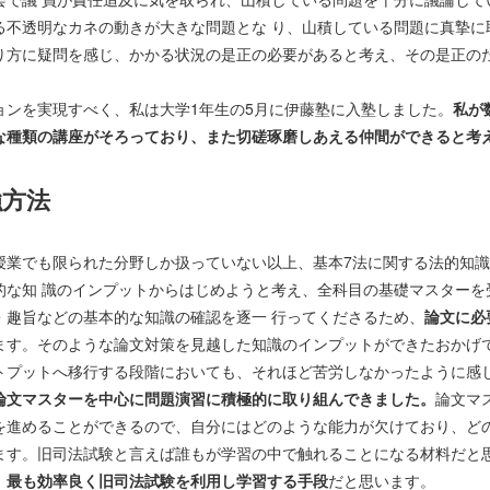
る不透明なカネの動きが大きな問題とな り、山積している問題に真摯に
り方に疑問を感じ、かかる状況の是正の必要があると考え、その是正のた
ョンを実現すべく、私は大学1年生の5月に伊藤塾に入塾しました。
私が
な種類の講座がそろっており、また切磋琢磨しあえる仲間ができると考
強方法
授業でも限られた分野しか扱っていない以上、基本7法に関する法的知
的な知 識のインプットからはじめようと考え、全科目の基礎マスターを
・趣旨などの基本的な知識の確認を逐一 行ってくださるため、
論文に必
ます。そのような論文対策を見越した知識のインプットができたおかげ
トプットへ移行する段階においても、それほど苦労しなかったように感
論文マスターを中心に問題演習に積極的に取り組んできました。
論文マ
を進めることができるので、自分にはどのような能力が欠けており、ど
ます。旧司法試験と言えば誰もが学習の中で触れることになる材料だと
、最も効率良く旧司法試験を利用し学習する手段
だと思います。