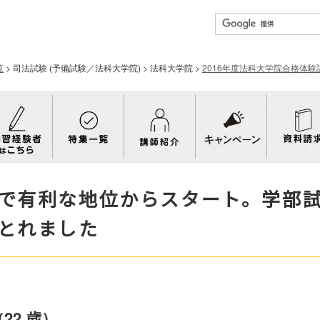
覧
>
司法試験 (予備試験／法科大学院)
>
法科大学院
>
2016年度法科大学院合格体験
で有利な地位からスタート。学部
とれました
22 歳）