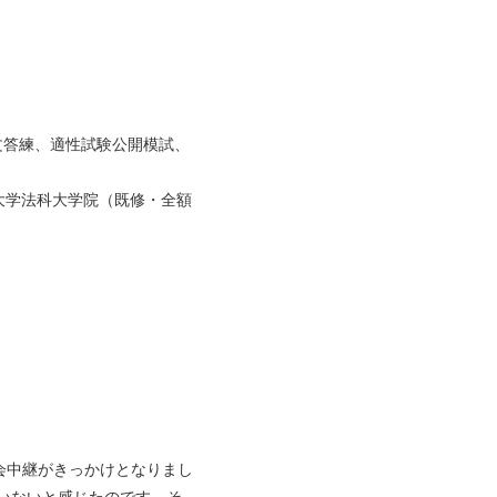
文答練、適性試験公開模試、
大学法科大学院（既修・全額
会中継がきっかけとなりまし
いないと感じたのです。そ