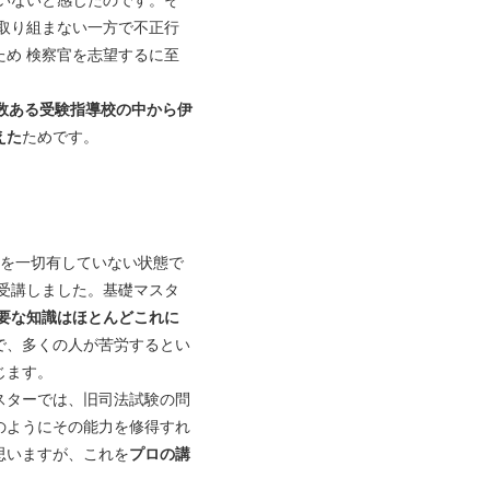
取り組まない一方で不正行
め 検察官を志望するに至
数ある受験指導校の中から伊
えた
ためです。
識を一切有していない状態で
受講しました。基礎マスタ
要な知識はほとんどこれに
で、多くの人が苦労するとい
じます。
スターでは、旧司法試験の問
のようにその能力を修得すれ
思いますが、これを
プロの講