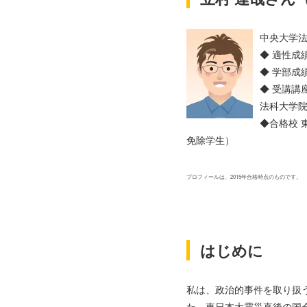
中央大学法
◆ 適性成績
◆ 学部成績
◆ 受講講
法科大学
◆合格校 
免除学生）
プロフィールは、2015年合格時点のものです。
はじめに
私は、政治的事件を取り扱
た。東日本大震災直後の国