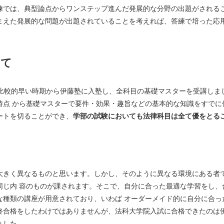
練では、典型論点からワンステップ進んだ発展的な分野の出題がされる
まえた発展的な問題が出題されていることを考えれば、答練で培った応
いて
う比較的早い時期から伊藤塾に入塾し、全科目の基礎マスターを受講しま
時点 から基礎マスターで要件・効果・趣旨などの基本的な知識をすでに
ートを切ることができ、
学部の試験においても法律科目は全て優をとる
大きく異なるものと思います。しかし、そのように異なる環境にある者
同じ内 容のものが課されます。そこで、自分に合った最適な学習をし、
な種類の講座が用意されており、いわば オーダーメイド的に自分に合っ
終合格をしたわけではありませんが、法科大学院入試に合格できたのは伊
ました。