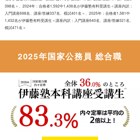
398名＞、2024年：合格者1,592中1,436名が伊藤塾有料受講生＜講座内訳：
入門講座698名、講座/答練337名、模試401名＞、2025年：合格者1,581中
1,432名が伊藤塾有料受講生＜講座内訳：入門講座640名、講座/答練321名、
模試471名＞
2025年国家公務員 総合職