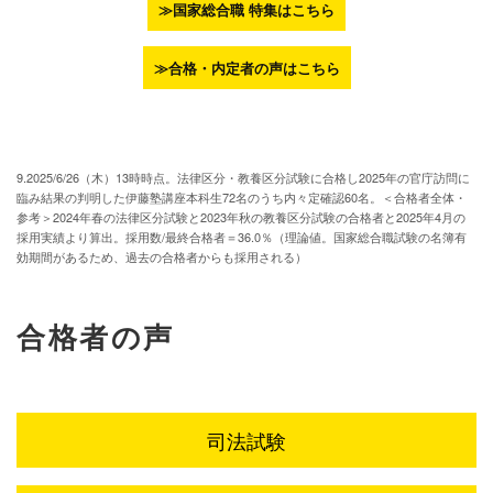
≫国家総合職 特集はこちら
≫合格・内定者の声はこちら
9.2025/6/26（木）13時時点。法律区分・教養区分試験に合格し2025年の官庁訪問に
臨み結果の判明した伊藤塾講座本科生72名のうち内々定確認60名。＜合格者全体・
参考＞2024年春の法律区分試験と2023年秋の教養区分試験の合格者と2025年4月の
採用実績より算出。採用数/最終合格者＝36.0％（理論値。国家総合職試験の名簿有
効期間があるため、過去の合格者からも採用される）
合格者の声
司法試験