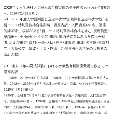
2026年度入学法科大学院入試合格実績の講座内訳
(いずれも伊藤塾調
べ、2026年2月28日時点)
※8 2026年度入学難関国公立法科大学院/難関私立法科大学院/ 法
曹コース特別選抜枠合格実績 講座内訳：入門講座451名、講座・
答練37名、模試22名(法曹コース特別選抜枠合格を含む､慶應義塾･
早稲田･中央･同志社･立命館･関西･関西学院各法科大学院の合格
者､および東京･京都･一橋･大阪･神戸･北海道･東北･名古屋･東京都
立・大阪公立・筑波・千葉・岡山・九州各法科大学院の合格者の
合計人数)
※9 過去31年の司法試験における伊藤塾有料講座受講生数とその
講座内訳
（1995年～2005年は旧司法試験、2006年～2011年は旧司法試験と新司法試
験、2012年～2025年は新司法試験の合格者より算出。いずれも伊藤塾調べ、
2025年11月21日時点）
1995年：合格者738名中45名が伊藤塾有料受講生＜講座内訳：入門講座23
名、講座/答練22名＞、1996年：合格者734中63名が伊藤塾有料受講生＜講座
内訳：入門講座24名、講座/答練37名、模試2名＞、1997年：合格者746中
172名が伊藤塾有料受講生＜講座内訳：入門講座21名、講座/答練150名、模