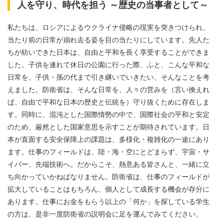
人を守り、時代を担う ～歴史の当事者として～
私たちは、ロシアによるウクライナ侵略の現実を突きつけられ、
当たり前の日常が崩れ去る姿を目の当たりにしています。先人た
ちが紡いできた日本は、自由と平和を長く享受することができま
した。子供を連れて休日の公園に行った際、ふと、こんな平和な
日常を、子供・孫の代まで引き継いでいきたい、そんなことを考
えました。防衛省は、そんな日常を、人々の営みを（言い換えれ
ば、自由で平和な日本の歴史と伝統を）守り抜くために存在しま
す。同時に、混沌とした国際情勢の中で、国際社会の平和と安定
のため、厳然とした国家意思を示すことが期待されています。日
本が直面する安全保障上の課題は、多様化・複雑化の一途にあり
ます。仕事のフィールドは、陸・海・空にとどまらず、宇宙・サ
イバー、先端技術へ。だからこそ、熱意ある皆さんと、一緒に立
ち向かっていかねばなりません。防衛省は、仕事のフィールドが
拡大していることはもちろん、個人として成長する機会が存分に
あります。仕事にお金をもらう以上の「何か」を探している学生
の方は、是非一度防衛省の説明会に足を運んでみてください。