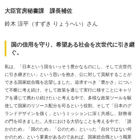
大臣官房秘書課 課長補佐
鈴木 涼平（すずき りょうへい）さん
国の信用を守り、希望ある社会を次世代に引き継
ぐ。
私は、「日本という国をいっそう豊かなものにし、そして次世代
に引き継ぎたい」という思いを抱き、公に対して貢献することが
できる国家総合職を志望しました。追求すべき「豊かさ」につい
て不断に考え続け、そして政策を通じて実行に移すことにキャリ
アを通じて携わり続けたいと考える中で、多様な政策ツールを駆
使して国家のリソース配分を司るという役割、そして「日本のグ
ランドデザインを描く」というミッションに深く共感し、財務省
の門を叩きました。人生における大切なことを考える中で、「誰
かのため」「国のため」「公のため」といった「自分ではない何
かのため」という要素があるのであれば、国家総合職という職業