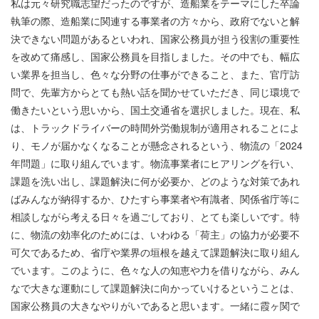
私は元々研究職志望だったのですが、造船業をテーマにした卒論
執筆の際、造船業に関連する事業者の方々から、政府でないと解
決できない問題があるといわれ、国家公務員が担う役割の重要性
を改めて痛感し、国家公務員を目指しました。その中でも、幅広
い業界を担当し、色々な分野の仕事ができること、また、官庁訪
問で、先輩方からとても熱い話を聞かせていただき、同じ環境で
働きたいという思いから、国土交通省を選択しました。現在、私
は、トラックドライバーの時間外労働規制が適用されることによ
り、モノが届かなくなることが懸念されるという、物流の「2024
年問題」に取り組んでいます。物流事業者にヒアリングを行い、
課題を洗い出し、課題解決に何が必要か、どのような対策であれ
ばみんなが納得するか、ひたすら事業者や有識者、関係省庁等に
相談しながら考える日々を過ごしており、とても楽しいです。特
に、物流の効率化のためには、いわゆる「荷主」の協力が必要不
可欠であるため、省庁や業界の垣根を越えて課題解決に取り組ん
でいます。このように、色々な人の知恵や力を借りながら、みん
なで大きな運動にして課題解決に向かっていけるということは、
国家公務員の大きなやりがいであると思います。一緒に霞ヶ関で