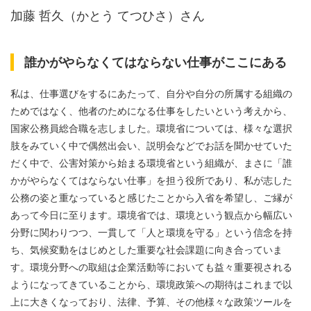
加藤 哲久（かとう てつひさ）さん
誰かがやらなくてはならない仕事がここにある
私は、仕事選びをするにあたって、自分や自分の所属する組織の
ためではなく、他者のためになる仕事をしたいという考えから、
国家公務員総合職を志しました。環境省については、様々な選択
肢をみていく中で偶然出会い、説明会などでお話を聞かせていた
だく中で、公害対策から始まる環境省という組織が、まさに「誰
かがやらなくてはならない仕事」を担う役所であり、私が志した
公務の姿と重なっていると感じたことから入省を希望し、ご縁が
あって今日に至ります。環境省では、環境という観点から幅広い
分野に関わりつつ、一貫して「人と環境を守る」という信念を持
ち、気候変動をはじめとした重要な社会課題に向き合っていま
す。環境分野への取組は企業活動等においても益々重要視される
ようになってきていることから、環境政策への期待はこれまで以
上に大きくなっており、法律、予算、その他様々な政策ツールを