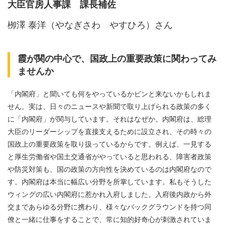
大臣官房人事課 課長補佐
栁澤 泰洋（やなぎさわ やすひろ）さん
霞が関の中心で、国政上の重要政策に関わってみ
ませんか
「内閣府」と聞いても何をやっているかピンと来ないかもしれま
せん。実は、日々のニュースや新聞で取り上げられる政策の多く
に「内閣府」が関与しています。それはなぜか。内閣府は、総理
大臣のリーダーシップを直接支えるために設立され、その時々の
国政上の重要政策を取り扱っているからです。例えば、一見する
と厚生労働省や国土交通省がやっていると思われる、障害者政策
や防災対策も、国の政策の方向性を決めているのは内閣府なので
す。内閣府は本当に幅広い分野を所掌しています。私もそうした
ウィングの広い内閣府に惹かれ入府しました。入府後内政から外
交まであらゆる分野に携わり、様々なバックグラウンドを持つ同
僚と一緒に仕事をすることで、常に知的好奇心が刺激されていま