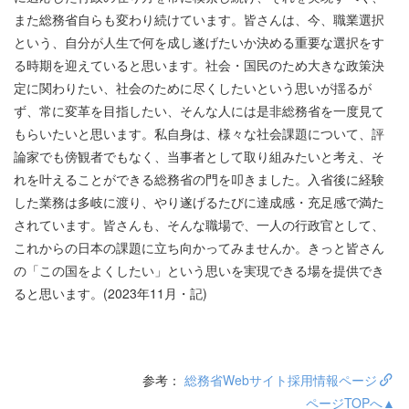
また総務省自らも変わり続けています。皆さんは、今、職業選択
という、自分が人生で何を成し遂げたいか決める重要な選択をす
る時期を迎えていると思います。社会・国民のため大きな政策決
定に関わりたい、社会のために尽くしたいという思いが揺るが
ず、常に変革を目指したい、そんな人には是非総務省を一度見て
もらいたいと思います。私自身は、様々な社会課題について、評
論家でも傍観者でもなく、当事者として取り組みたいと考え、そ
れを叶えることができる総務省の門を叩きました。入省後に経験
した業務は多岐に渡り、やり遂げるたびに達成感・充足感で満た
されています。皆さんも、そんな職場で、一人の行政官として、
これからの日本の課題に立ち向かってみませんか。きっと皆さん
の「この国をよくしたい」という思いを実現できる場を提供でき
ると思います。(2023年11月・記)
参考：
総務省Webサイト採用情報ページ
ページTOPへ▲