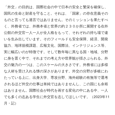
「外交」の目的は、国際社会の中で日本の安全と繁栄を確保し、
国民の生命と財産を守ること。それは、「国家」の存在意義その
ものと言っても過言ではありません。そのミッションを果たすべ
く、外務省では、外務本省と世界の約２３０か所に展開する在外
公館の外交官一人一人が全人格をもって、それぞれの持ち場で違
いを生み出しています。そのフィールドも安全保障、経済、開発
協力、地球規模課題、広報文化、国際法、インテリジェンス等、
実に幅広いのが特徴です。そして数年毎に異なる国・地域、分野
に身を置く中で、それまでの考え方や世界観が揺さぶられる。外
交の魅力の一つは、このスケールの大きさです。外務省には多様
な人材を受け入れる懐の深さがあります。外交の分野が多岐にわ
たっている上に、出身大学、専攻分野、海外経験の有無等で選考
されるほど外交の仕事は単純ではありませんし、この国にも余裕
はありません。国際社会が時代を画する変化の中にある中、一人
でも多くの志ある学生に外交官を志してほしいです。（2023年11
月・記）