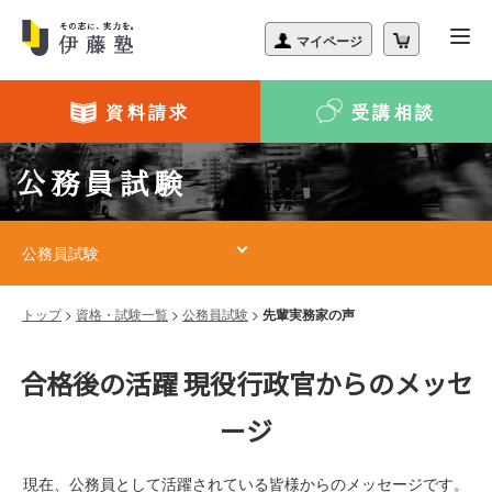
資料請求
受講相談
公務員試験
公務員試験
トップ
>
資格・試験一覧
>
公務員試験
>
先輩実務家の声
合格後の活躍 現役行政官からのメッセ
ージ
現在、公務員として活躍されている皆様からのメッセージです。