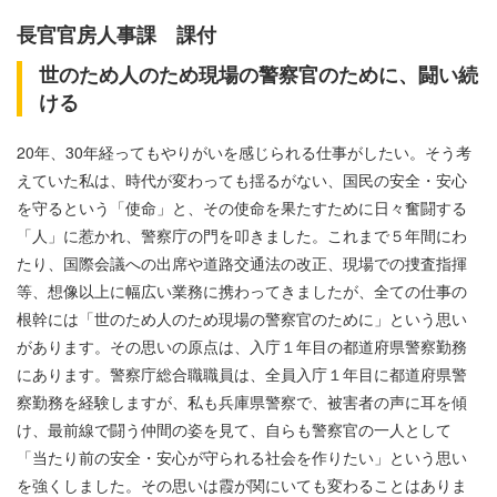
長官官房人事課 課付
世のため人のため現場の警察官のために、闘い続
ける
20年、30年経ってもやりがいを感じられる仕事がしたい。そう考
えていた私は、時代が変わっても揺るがない、国民の安全・安心
を守るという「使命」と、その使命を果たすために日々奮闘する
「人」に惹かれ、警察庁の門を叩きました。これまで５年間にわ
たり、国際会議への出席や道路交通法の改正、現場での捜査指揮
等、想像以上に幅広い業務に携わってきましたが、全ての仕事の
根幹には「世のため人のため現場の警察官のために」という思い
があります。その思いの原点は、入庁１年目の都道府県警察勤務
にあります。警察庁総合職職員は、全員入庁１年目に都道府県警
察勤務を経験しますが、私も兵庫県警察で、被害者の声に耳を傾
け、最前線で闘う仲間の姿を見て、自らも警察官の一人として
「当たり前の安全・安心が守られる社会を作りたい」という思い
を強くしました。その思いは霞が関にいても変わることはありま