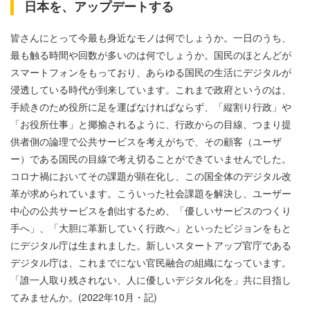
日本を、アップデートする
皆さんにとって今最も身近なモノは何でしょうか。一日のうち、
最も触る時間や回数が多いのは何でしょうか。国民のほとんどが
スマートフォンをもっており、あらゆる国民の生活にデジタルが
浸透している時代が到来しています。これまで政府というのは、
手続きのため役所に足を運ばなければならず、「縦割り行政」や
「お役所仕事」と揶揄されるように、行政からの目線、つまり提
供者側の論理で公共サービスを考えがちで、その顧客（ユーザ
ー）である国民の目線で考え切ることができていませんでした。
コロナ禍においてその課題が顕在化し、この国全体のデジタル改
革が求められています。こういった社会課題を解決し、ユーザー
中心の公共サービスを創出するため、「優しいサービスのつくり
手へ」、「大胆に革新していく行政へ」といったビジョンをもと
にデジタル庁は生まれました。新しいスタートアップ官庁である
デジタル庁は、これまでにない官民融合の組織になっています。
「誰一人取り残されない、人に優しいデジタル化を」共に目指し
てみませんか。(2022年10月・記)