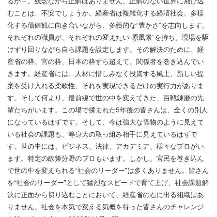
るか－。残念ながら正解はありません。正解のない世界に飛び込
むことは、不安でしょうか。経産省は複雑化する経済社会、多様
化する価値観に向き合いながら、多義的な“豊かさ”を志向します。
それぞれの職員が、それぞれの変えたい“原風景”を持ち、現場を駆
けずり回りながら自ら課題を設定します。その解決のために、経
産省の枠、官の枠、日本の枠すら超えて、関係者を巻き込んでい
きます。経産省には、人材に惜しみなく投資する風土、新しい提
案を受け入れる柔軟性、それを実現できるだけの実行力がありま
す。そして何より、最前線で世の中を変えてきた、百戦錬磨の先
輩たちがいます。この場で揉まれた5年後の皆さんは、全くの別人
になっているはずです。そして、今は強大な怪物のように見えて
いる社会の課題も、等身大の取っ組み相手に見えているはずで
す。世の中には、ビジネス、法律、アカデミア、様々なプロがい
ます。特定の政策分野のプロもいます。しかし、官民を巻き込ん
で世の中を変えられる“社会のリーダー”は多くありません。皆さん
を“社会のリーダー”として猛烈なスピードで育て上げ、社会課題解
決に正面から切り込むことにおいて、経産省の右に出る組織はあ
りません。社会を本気で変える気概を持った皆さんのチャレンジ