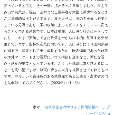
担っていると考え、その一端に携わるべく選択しました。食を生
み出す農業は、現在、基幹となる従事者が大幅に減少するなどま
さに危機的状況を迎えてます。裏を返せば、国の力を最も必要と
している分野であり、国の政策によってピンチをチャンスに変え
ることができる産業です。日本は現在、人口減少社会に突入して
おり、これまで実施してきた政策を一から根本的に見直す必要が
生じています。農林水産業においても、人口減少により国内需要
が減る中、産業として更に成長するため、国内偏重であった施策
を海外マーケットまで視野にいれて構築し直すなど、新たな視
点・感覚が重要となっています。こうした課題は乗り越えるには
とても高い壁ですが、確実に皆さん自身を成長させてくれるもの
です。やりがいと責任感のある就職先である公務員・農水省の門
を是非叩いてみてください。(2023年11月・記)
参考：
農林水産省Webサイト採用情報ページ
ページTOPへ▲