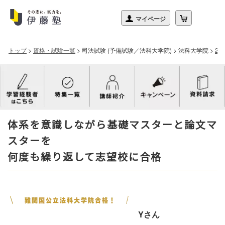
トップ
>
資格・試験一覧
>
司法試験 (予備試験／法科大学院)
>
法科大学院
>
2
体系を意識しながら基礎マスターと論文マ
スターを
何度も繰り返して志望校に合格
Yさん