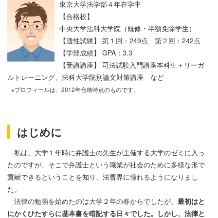
東京大学法学部４年在学中
【合格校】
中央大学法科大学院（既修・半額免除学生）
【適性試験】 第１回：249点 第２回：242点
【学部成績】 GPA：3.3
【受講講座】 司法試験入門講座本科生＋リーガ
ルトレーニング、法科大学院別論文対策講座 など
※プロフィールは、2012年合格時点のものです。
はじめに
私は、大学１年時に弁護士の先生が主催する大学のゼミに入っ
たのですが、そこで弁護士という職業が社会のために多様な形で
貢献できるということを知り、法曹界に憧れるようになりまし
た。
法律の勉強を始めたのは大学２年の春からでしたが、
最初はと
にかくひたすらに基本書を暗記する日々でした。しかし、法律と