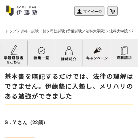
トップ
>
資格・試験一覧
>
司法試験 (予備試験／法科大学院)
>
法科大学院
>
2
基本書を暗記するだけでは、法律の理解は
できません。伊藤塾に入塾し、メリハリの
ある勉強ができました
S．Y さん（22歳）