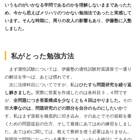
いうものがいかなる学問であるのかを理解しないままであったた
め、今から思えばメリハリのつかない勉強法であったと実感して
います。そんな時期に、周りの友人の影響もあり、伊藤塾に入塾
しました。
私がとった勉強方法
まず適性試験については、伊藤塾の適性試験対策講座で一通り
の解法を学べば、あとは慣れです。
次に法律科目についてですが、私は
ひたすら問題研究を繰り返
し解きました。
実際に答案を作成したのは各科目３，４問です
が、
全問題につき答案構成を少なくとも４回はやりました。
その
際
大事なのは、問題研究のどの部分を自分のものにしたいか
で
す。私はまず規範を徹底的に叩き込み、そのあとでその規範を書
くための問題提起の仕方、そして最後にあてはめの練習をしまし
た。あてはめに関しては、敢えて教材を使う必要はありません。
新聞等で問題になっている事案につき、いろいろ検討してみるの