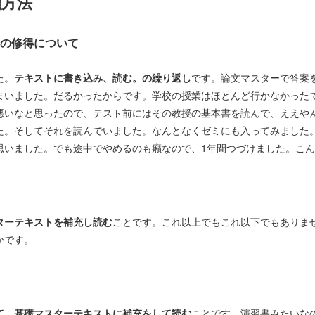
強方法
の修得について
た。
テキストに書き込み、読む。の繰り返し
です。論文マスターで答案
まいました。だるかったからです。学校の授業はほとんど行かなかった
悪いなと思ったので、テスト前にはその教授の基本書を読んで、ええや
た。そしてそれを読んでいました。なんとなくゼミにも入ってみました
思いました。でも途中でやめるのも癪なので、1年間つづけました。こ
ターテキストを補充し読む
ことです。これ以上でもこれ以下でもありま
かです。
て、基礎マスターテキストに補充をして読む
ことです。演習書みたいな