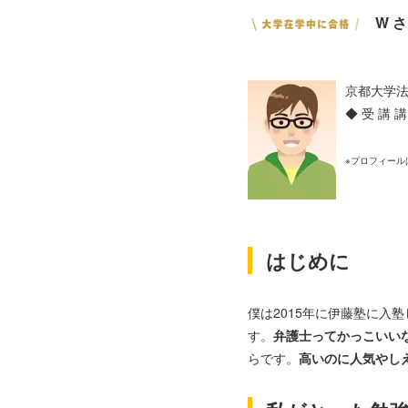
W 
京都大学法
◆ 受 講
※プロフィール
はじめに
僕は2015年に伊藤塾に入
す。
弁護士ってかっこいい
らです。
高いのに人気やし