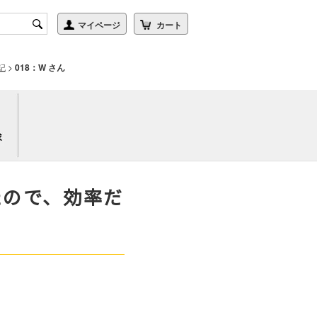
記
>
018：W さん
たので、効率だ