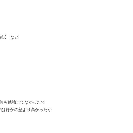
模試 など
は何も勉強してなかったで
由はほかの塾より高かったか