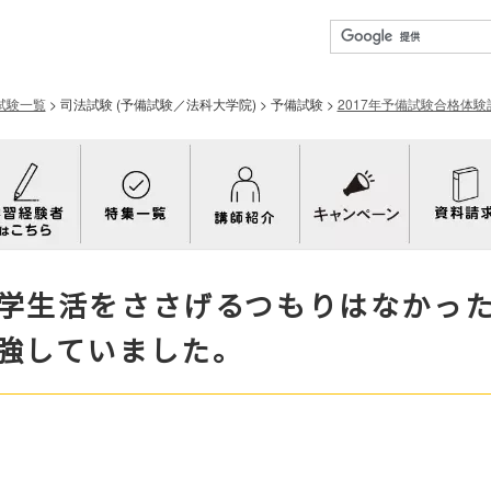
試験一覧
>
司法試験 (予備試験／法科大学院)
>
予備試験
>
2017年予備試験合格体験
学生活をささげるつもりはなかっ
強していました。