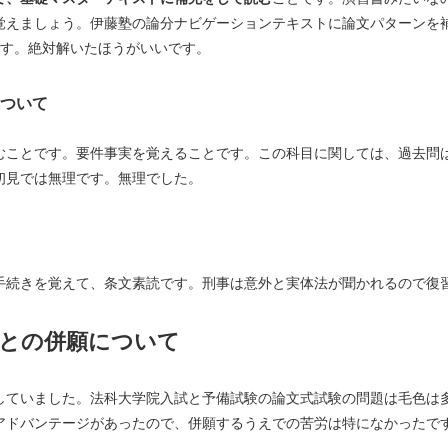
覚えましょう。伊藤塾の論分ナビゲーションテキストに論文パターンを
です。絶対解いたほうがいいです。
ついて
むことです。要件事実を覚えることです。この科目に関しては、過去問
初見では無理です。無理でした。
手続きを覚えて、条文素読です。刑事は意外と実体法が聞かれるので復
試との併願について
していました。法科大学院入試と予備試験の論文式試験の問題は毛色は
アドバンテージがあったので、併願するうえでの苦労は特になかったで