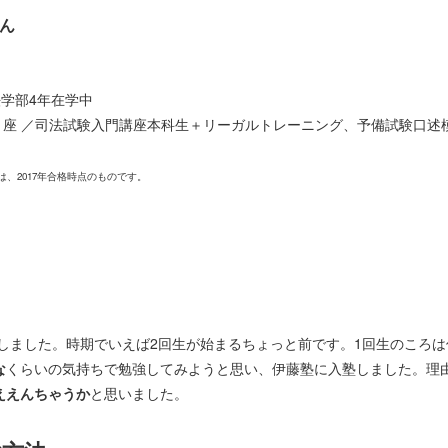
さん
学部4年在学中
 講 座 ／司法試験入門講座本科生＋リーガルトレーニング、予備試験口述
は、2017年合格時点のものです。
塾しました。時期でいえば2回生が始まるちょっと前です。1回生のころ
な
くらいの気持ちで勉強してみようと思い、伊藤塾に入塾しました。理
ええんちゃうか
と思いました。