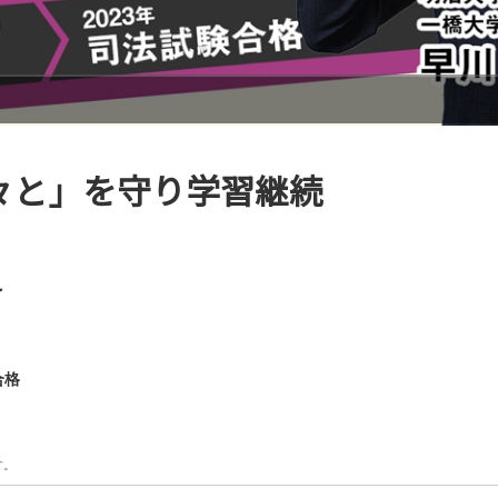
々と」を守り学習継続
了
合格
す。