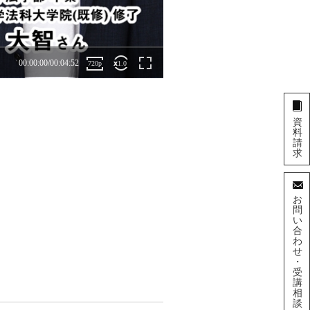
資
料
請
求
お
問
い
合
わ
せ
・
受
講
相
談