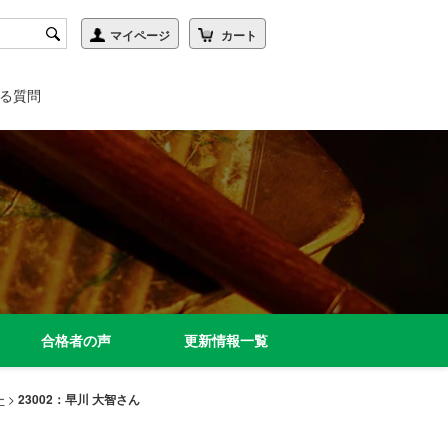
る質問
合格者の声
更新情報一覧
ー
>
23002：早川 大智さん