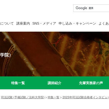
塾について
講座案内
SNS・メディア
申し込み・キャンペーン
よくあ
学院）
特集一覧
講師紹介
先輩実務家の声
>
司法試験 (予備試験／法科大学院)
>
特集一覧
>
2023年司法試験合格者インタビュ