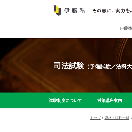
伊藤
司法試験
（予備試験／法科大
試験制度について
対策講座案内
トップ
>
資格・試験一覧