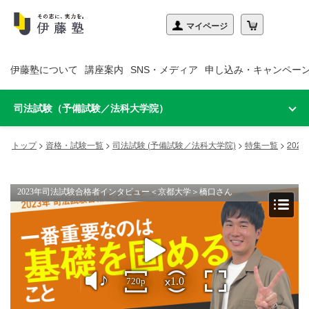
伊藤塾について
講座案内
SNS・メディア
申し込み・キャンペー
司法試験（予備試験／法科大学院）
トップ
>
資格・試験一覧
>
司法試験 (予備試験／法科大学院)
>
特集一覧
>
20