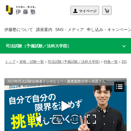
伊藤塾について
講座案内
SNS・メディア
申し込み・キャンペー
司法試験（予備試験／法科大学院）
トップ
>
資格・試験一覧
>
司法試験 (予備試験／法科大学院)
>
特集一覧
>
20