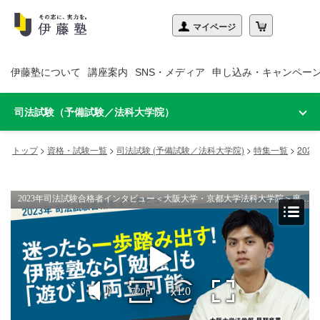
伊藤塾について
講座案内
SNS・メディア
申し込み・キャンペー
司法試験（予備試験／法科大学院）
トップ
>
資格・試験一覧
>
司法試験 (予備試験／法科大学院)
>
特集一覧
>
20