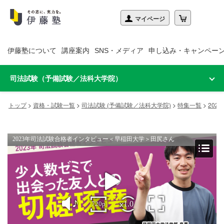
伊藤塾について
講座案内
SNS・メディア
申し込み・キャンペー
司法試験（予備試験／法科大学院）
トップ
>
資格・試験一覧
>
司法試験 (予備試験／法科大学院)
>
特集一覧
>
20