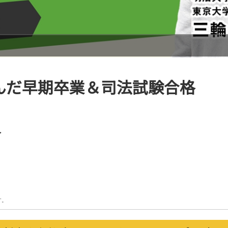
んだ早期卒業＆司法試験合格
了
す。