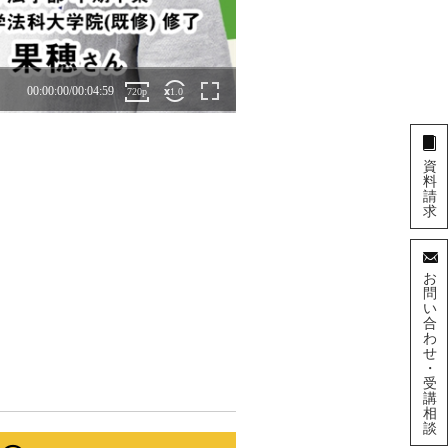
資
料
請
求
お
問
い
合
わ
せ
・
受
講
相
談