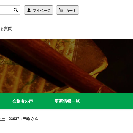
る質問
合格者の声
更新情報一覧
ュー
>
23037：三輪 さん