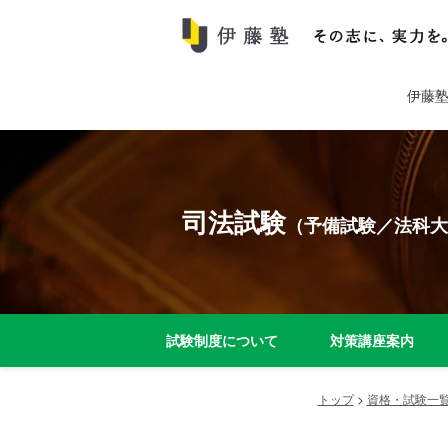
伊藤
司法試験
（予備試験／法科大
試験制度について
対策講座案内
トップ
>
資格・試験一