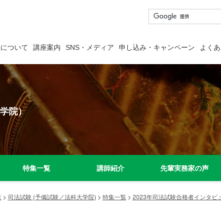
塾について
講座案内
SNS・メディア
申し込み・キャンペーン
よくあ
学院）
特集一覧
講師紹介
先輩実務家の声
覧
>
司法試験 (予備試験／法科大学院)
>
特集一覧
>
2023年司法試験合格者インタビ