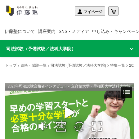
伊藤塾について
講座案内
SNS・メディア
申し込み・キャンペー
司法試験（予備試験／法科大学院）
トップ
>
資格・試験一覧
>
司法試験 (予備試験／法科大学院)
>
特集一覧
>
20