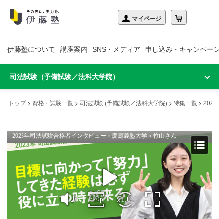
伊藤塾について
講座案内
SNS・メディア
申し込み・キャンペー
司法試験（予備試験／法科大学院）
トップ
>
資格・試験一覧
>
司法試験 (予備試験／法科大学院)
>
特集一覧
>
20