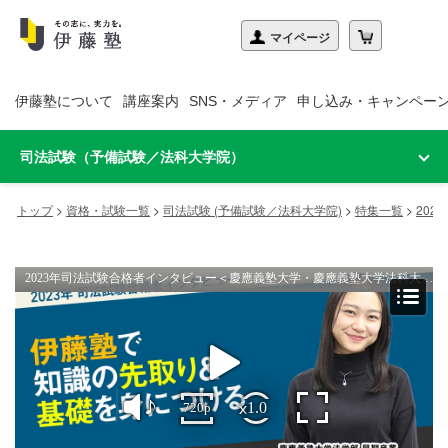
伊藤塾について
講座案内
SNS・メディア
申し込み・キャンペー
司法試験（予備試験／法科大学院）
トップ
>
資格・試験一覧
>
司法試験 (予備試験／法科大学院)
>
特集一覧
>
20