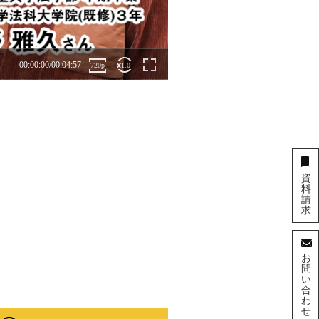
資
料
請
求
お
問
い
合
わ
せ