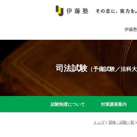
伊藤
司法試験
（予備試験／法科大
試験制度について
対策講座案内
トップ
>
資格・試験一覧