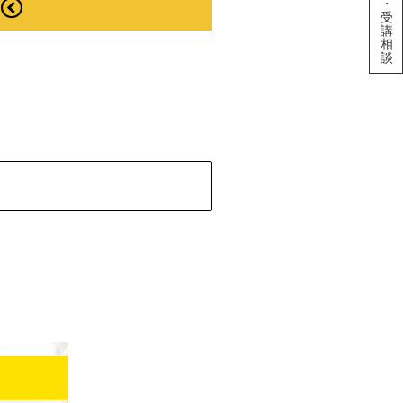
・
受
講
相
談