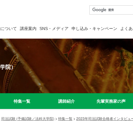
塾について
講座案内
SNS・メディア
申し込み・キャンペーン
よくあ
学院）
特集一覧
講師紹介
先輩実務家の声
>
司法試験 (予備試験／法科大学院)
>
特集一覧
>
2023年司法試験合格者インタビュ