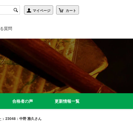
る質問
合格者の声
更新情報一覧
ー
>
23048：中野 雅久さん