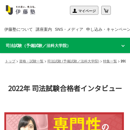
伊藤塾について
講座案内
SNS・メディア
申し込み・キャンペー
司法試験（予備試験／法科大学院）
トップ
>
資格・試験一覧
>
司法試験 (予備試験／法科大学院)
>
特集一覧
>
20
2022年 司法試験合格者インタビュー