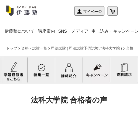
伊藤塾について
講座案内
SNS・メディア
申し込み・キャンペー
トップ
>
資格・試験一覧
>
司法試験 ( 司法試験予備試験 / 法科大学院 )
>
合格者
法科大学院 合格者の声