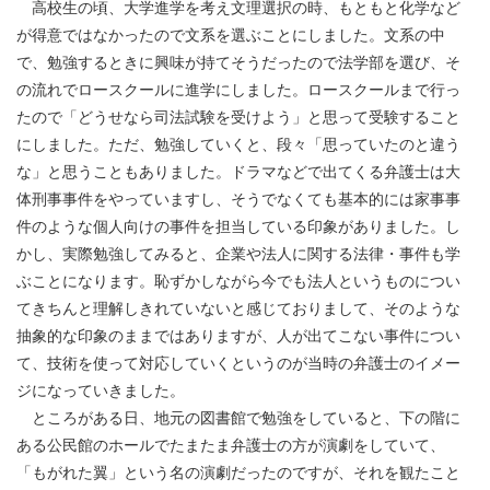
高校生の頃、大学進学を考え文理選択の時、もともと化学など
が得意ではなかったので文系を選ぶことにしました。文系の中
で、勉強するときに興味が持てそうだったので法学部を選び、そ
の流れでロースクールに進学にしました。ロースクールまで行っ
たので「どうせなら司法試験を受けよう」と思って受験すること
にしました。ただ、勉強していくと、段々「思っていたのと違う
な」と思うこともありました。ドラマなどで出てくる弁護士は大
体刑事事件をやっていますし、そうでなくても基本的には家事事
件のような個人向けの事件を担当している印象がありました。し
かし、実際勉強してみると、企業や法人に関する法律・事件も学
ぶことになります。恥ずかしながら今でも法人というものについ
てきちんと理解しきれていないと感じておりまして、そのような
抽象的な印象のままではありますが、人が出てこない事件につい
て、技術を使って対応していくというのが当時の弁護士のイメー
ジになっていきました。
ところがある日、地元の図書館で勉強をしていると、下の階に
ある公民館のホールでたまたま弁護士の方が演劇をしていて、
「もがれた翼」という名の演劇だったのですが、それを観たこと