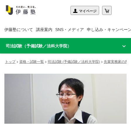
伊藤塾について
講座案内
SNS・メディア
申し込み・キャンペー
司法試験（予備試験／法科大学院）
トップ
>
資格・試験一覧
>
司法試験 (予備試験／法科大学院)
>
先輩実務家の声