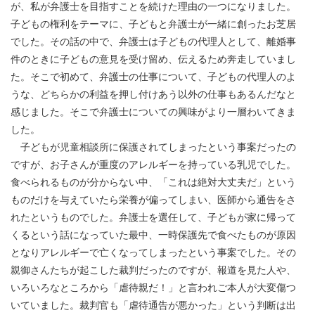
が、私が弁護士を目指すことを続けた理由の一つになりました。
子どもの権利をテーマに、子どもと弁護士が一緒に創ったお芝居
でした。その話の中で、弁護士は子どもの代理人として、離婚事
件のときに子どもの意見を受け留め、伝えるため奔走していまし
た。そこで初めて、弁護士の仕事について、子どもの代理人のよ
うな、どちらかの利益を押し付けあう以外の仕事もあるんだなと
感じました。そこで弁護士についての興味がより一層わいてきま
した。
子どもが児童相談所に保護されてしまったという事案だったの
ですが、お子さんが重度のアレルギーを持っている乳児でした。
食べられるものが分からない中、「これは絶対大丈夫だ」という
ものだけを与えていたら栄養が偏ってしまい、医師から通告をさ
れたというものでした。弁護士を選任して、子どもが家に帰って
くるという話になっていた最中、一時保護先で食べたものが原因
となりアレルギーで亡くなってしまったという事案でした。その
親御さんたちが起こした裁判だったのですが、報道を見た人や、
いろいろなところから「虐待親だ！」と言われご本人が大変傷つ
いていました。裁判官も「虐待通告が悪かった」という判断は出