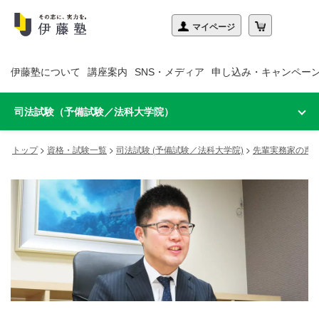
伊藤塾について
講座案内
SNS・メディア
申し込み・キャンペー
司法試験（予備試験／法科大学院）
トップ
>
資格・試験一覧
>
司法試験 (予備試験／法科大学院)
>
先輩実務家の声