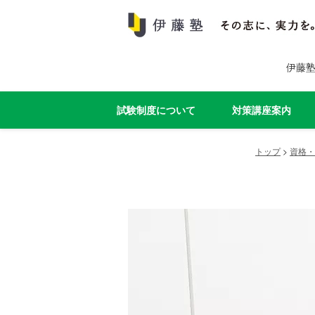
伊藤
試験制度について
対策講座案内
トップ
>
資格・