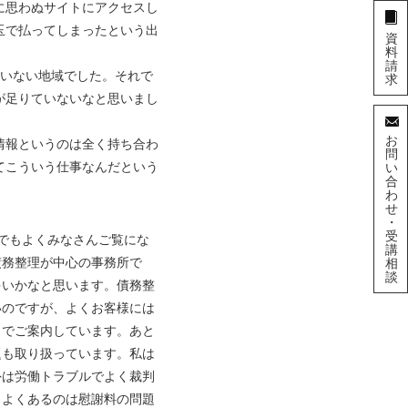
に思わぬサイトにアクセスし
玉で払ってしまったという出
資
料
請
いない地域でした。それで
求
が足りていないなと思いまし
お
情報というのは全く持ち合わ
問
てこういう仕事なんだという
い
合
わ
せ
・
受
でもよくみなさんご覧にな
講
債務整理が中心の事務所で
相
談
多いかなと思います。債務整
いのですが、よくお客様には
とでご案内しています。あと
題も取り扱っています。私は
外は労働トラブルでよく裁判
とよくあるのは慰謝料の問題