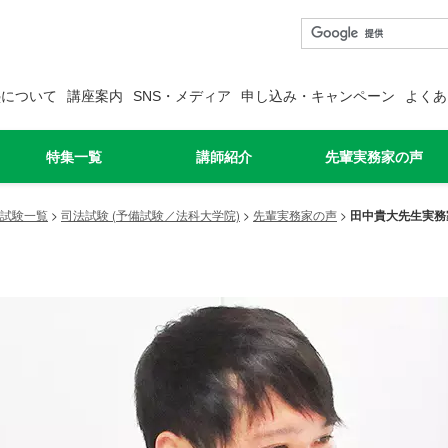
塾について
講座案内
SNS・メディア
申し込み・キャンペーン
よくあ
特集一覧
講師紹介
先輩実務家の声
試験一覧
>
司法試験 (予備試験／法科大学院)
>
先輩実務家の声
>
田中貴大先生実務