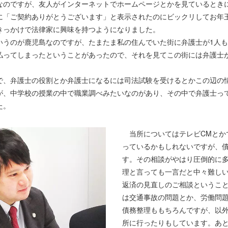
のですが、友人がインターネットでホームページとかを見ているとき
に「ご契約ありがとうございます」と表示されたのにビックリしてお年
きっかけで法律家に興味を持つようになりました。
うのが鹿児島なのですが、たまたま私の住んでいた街に弁護士が
1
人も
払ってしまったということがあったので、それを見てこの街には弁護士
、弁護士の役割とか弁護士になるには司法試験を受けるとかこの辺の
が、中学校の授業の中で職業調べみたいなのがあり、その中で弁護士っ
た。
当所についてはテレビ
CM
とか
っているかもしれないですが、
す。その相談がやはり圧倒的に
理と言っても一言だと中々難し
返済の見直しのご相談というこ
は交通事故の問題とか、労働問
債務整理ももちろんですが、以
所に行ったりもしています。あ