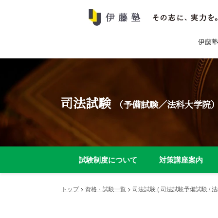
伊藤
司法試験
（予備試験／法科大学院
試験制度について
対策講座案内
トップ
>
資格・試験一覧
>
司法試験 ( 司法試験予備試験 / 法