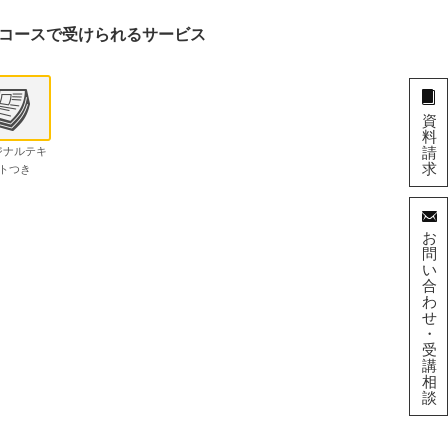
コースで受けられるサービス
資
料
請
ジナルテキ
求
トつき
お
問
い
合
わ
せ
・
受
講
相
談