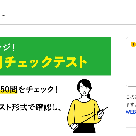
ト
この
ます
WE