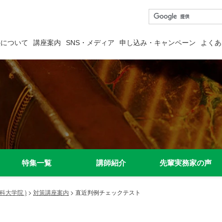
塾について
講座案内
SNS・メディア
申し込み・キャンペーン
よくあ
）
特集一覧
講師紹介
先輩実務家の声
科大学院 )
>
対策講座案内
>
直近判例チェックテスト