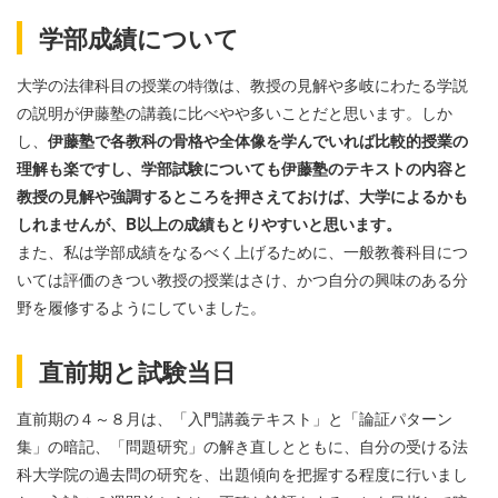
学部成績について
大学の法律科目の授業の特徴は、教授の見解や多岐にわたる学説
の説明が伊藤塾の講義に比べやや多いことだと思います。しか
し、
伊藤塾で各教科の骨格や全体像を学んでいれば比較的授業の
理解も楽ですし、学部試験についても伊藤塾のテキストの内容と
教授の見解や強調するところを押さえておけば、大学によるかも
しれませんが、B以上の成績もとりやすいと思います。
また、私は学部成績をなるべく上げるために、一般教養科目につ
いては評価のきつい教授の授業はさけ、かつ自分の興味のある分
野を履修するようにしていました。
直前期と試験当日
直前期の４～８月は、「入門講義テキスト」と「論証パターン
集」の暗記、「問題研究」の解き直しとともに、自分の受ける法
科大学院の過去問の研究を、出題傾向を把握する程度に行いまし