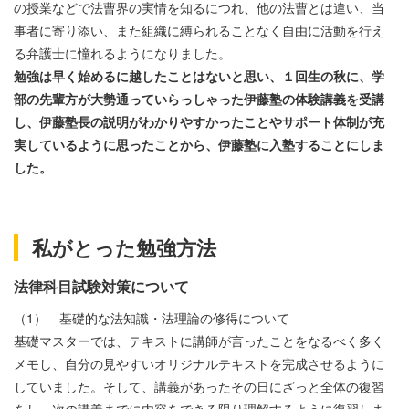
の授業などで法曹界の実情を知るにつれ、他の法曹とは違い、当
事者に寄り添い、また組織に縛られることなく自由に活動を行え
る弁護士に憧れるようになりました。
勉強は早く始めるに越したことはないと思い、１回生の秋に、学
部の先輩方が大勢通っていらっしゃった伊藤塾の体験講義を受講
し、伊藤塾長の説明がわかりやすかったことやサポート体制が充
実しているように思ったことから、伊藤塾に入塾することにしま
した。
私がとった勉強方法
法律科目試験対策について
（1） 基礎的な法知識・法理論の修得について
基礎マスターでは、テキストに講師が言ったことをなるべく多く
メモし、自分の見やすいオリジナルテキストを完成させるように
していました。そして、講義があったその日にざっと全体の復習
をし、次の講義までに内容をできる限り理解するように復習しま