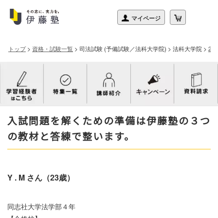
トップ
>
資格・試験一覧
>
司法試験 (予備試験／法科大学院)
>
法科大学院
>
2
入試問題を解くための準備は伊藤塾の３つ
の教材と答練で整います。
Y . M さん（23歳）
同志社大学法学部４年