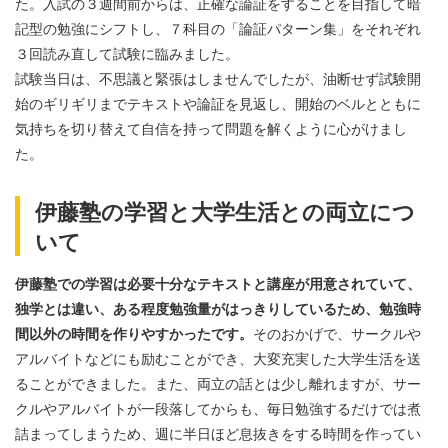
た。入試の３週間前からは、正確な論証をすることを目指して暗
記型の勉強にシフトし、７科目の「論証パターン集」をそれぞれ
３回読み直して試験に臨みました。
試験当日は、不思議と緊張はしませんでしたが、油断せず試験開
始のギリギリまでテキストや論証を見返し、開始のベルとともに
気持ちを切り替えて自信を持って問題を解くように心がけまし
た。
伊藤塾の学習と大学生活との両立につ
いて
伊藤塾での学習は必要十分なテキストと講座が用意されていて、
独学とは違い、ある程度勉強量がはっきりしているため、勉強時
間以外の時間を作りやすかったです。
そのおかげで、サークルや
アルバイトなどにも励むことができ、大変充実した大学生活を送
ることができました。また、両立の話とは少し離れますが、サー
クルやアルバイトが一段落してからも、毎日勉強するだけでは煮
詰まってしまうため、週に半日ほど息抜きをする時間を作ってい