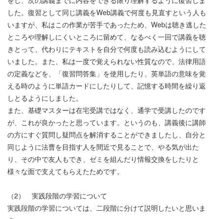
した。復習として同じ講義をWeb講義で何度も見直すという人も
いますが、私はこの作業が苦手であったため、Webは聴き逃した
ところや理解しにくいところに留めて、なるべく一回で講義を聴
きとって、代わりにテキストを自分で何度も読み込むようにして
いました。また、私は一度で覚えられない性質なので、法律用語
の定義などを、「復習問答集」を使用したり、英単語の意味を覚
える時のように単語カードにしたりして、記憶する時間を繰り返
しとるようにしました。
また、基礎マスターは在宅受講ではなく、通学で受講したのです
が、これが良かったと思っています。というのも、講義後に講師
の方にすぐ質問し疑問点を解消することができましたし、自分と
同じように法曹を目指す人を間近で見ることで、やる気が出た
り、その中で友人もでき、ゼミを組んだり情報交換をしたりと
様々な面で支えてもらえたためです。
（2） 実践段階の学習について
実践段階の学習については、二段階に分けて説明したいと思いま