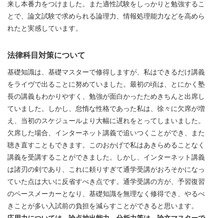
来し本番力をつけました。また適性試験をしっかりと勉強するこ
とで、論文試験で求められる論理力、情報処理能力などを高めら
れたと実感しています。
法律科目対策について
基礎知識は、基礎マスターで修得しますが、私はできるだけ講義
をライヴで出ることに努めていました。最初の頃は、とにかく塾
長の講義もわかりやすく、勉強が面白かったためきちんと出席し
ていました。しかし、怠惰な性格であった私は、徐々に欠席が増
え、当初のスケジュールより大幅に遅れをとってしまいました。
欠席した場合、インターネット講義で追いつくことができ、また
聴き直すこともできます。このおかげで私はあきらめることなく
講義を受講することができました。しかし、インターネット講義
は諸刃の剣であり、これに頼りすぎて通学受講がおろそかになっ
ていた点は大いに反省すべき点です。通学受講の方が、予習復習
のペースメーカーとなり、基礎知識を無理なく修得でき、やるべ
きことが多い入試前の負担を減らすことができると思います。
応用力については、論点抽出能力、分析力等は、論文マスターで