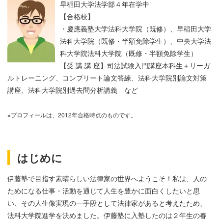
早稲田大学法学部４年在学中
【合格校】
・慶應義塾大学法科大学院（既修）、
早稲田大学
法科大学院（既修・半額免除学生）、
中央大学法
科大学院法科大学院（既修・半額免除学生）
【受 講 講 座】司法試験入門講座本科生＋リーガ
ルトレーニング、コンプリート論文答練、法科大学院別論文対策
講座、法科大学院別過去問分析講義 など
※プロフィールは、2012年合格時点のものです。
はじめに
伊藤塾で目指す素晴らしい法律家の世界へようこそ！私は、人の
ためになる仕事・活動を通じて人生を豊かに面白くしたいと思
い、その人生像実現の一手段として法律家があると考えたため、
法科大学院進学を決めました。伊藤塾に入塾したのは２年生の春