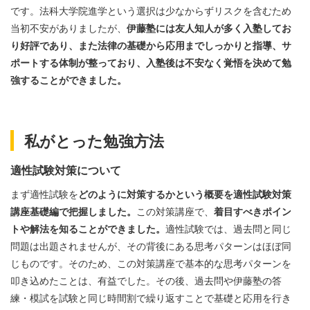
です。法科大学院進学という選択は少なからずリスクを含むため
当初不安がありましたが、
伊藤塾には友人知人が多く入塾してお
り好評であり、また法律の基礎から応用までしっかりと指導、サ
ポートする体制が整っており、入塾後は不安なく覚悟を決めて勉
強することができました。
私がとった勉強方法
適性試験対策について
まず適性試験を
どのように対策するかという概要を適性試験対策
講座基礎編で把握しました。
この対策講座で、
着目すべきポイン
トや解法を知ることができました。
適性試験では、過去問と同じ
問題は出題されませんが、その背後にある思考パターンはほぼ同
じものです。そのため、この対策講座で基本的な思考パターンを
叩き込めたことは、有益でした。その後、過去問や伊藤塾の答
練・模試を試験と同じ時間割で繰り返すことで基礎と応用を行き