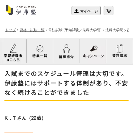
トップ
>
資格・試験一覧
>
司法試験 (予備試験／法科大学院)
>
法科大学院
>
2
入試までのスケジュール管理は大切です。
伊藤塾にはサポートする体制があり、不安
なく続けることができました
K．T さん（22歳）