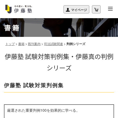
書籍
トップ
>
書籍
>
既刊案内
>
司法試験関連
>
判例シリーズ
伊藤塾 試験対策判例集・伊藤真の判例
シリーズ
伊藤塾 試験対策判例集
厳選された重要判例100を効果的に学べる。