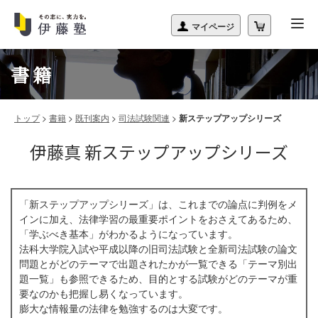
書籍
トップ
>
書籍
>
既刊案内
>
司法試験関連
>
新ステップアップシリーズ
伊藤真 新ステップアップシリーズ
「新ステップアップシリーズ」は、これまでの論点に判例をメ
インに加え、法律学習の最重要ポイントをおさえてあるため、
「学ぶべき基本」がわかるようになっています。
法科大学院入試や平成以降の旧司法試験と全新司法試験の論文
問題とがどのテーマで出題されたかが一覧できる「テーマ別出
題一覧」も参照できるため、目的とする試験がどのテーマが重
要なのかも把握し易くなっています。
膨大な情報量の法律を勉強するのは大変です。