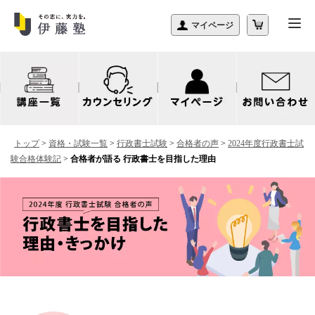
トップ
>
資格・試験一覧
>
行政書士試験
>
合格者の声
>
2024年度行政書士試
験合格体験記
>
合格者が語る 行政書士を目指した理由