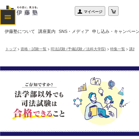
伊藤塾について
講座案内
SNS・メディア
申し込み・キャンペー
トップ
>
資格・試験一覧
>
司法試験 (予備試験／法科大学院)
>
特集一覧
>
講座