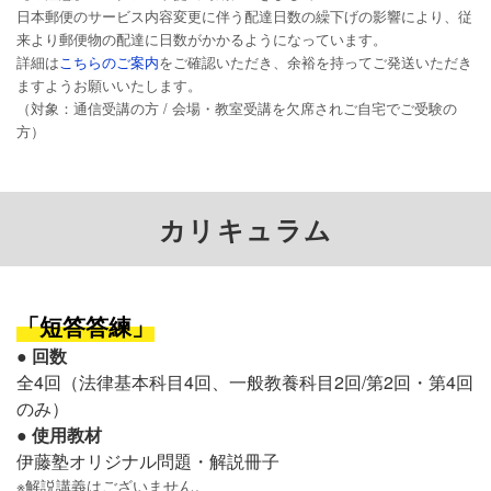
日本郵便のサービス内容変更に伴う配達日数の繰下げの影響により、従
来より郵便物の配達に日数がかかるようになっています。
詳細は
こちらのご案内
をご確認いただき、余裕を持ってご発送いただき
ますようお願いいたします。
（対象：通信受講の方 / 会場・教室受講を欠席されご自宅でご受験の
方）
カリキュラム
「短答答練」
●
回数
全4回（法律基本科目4回、一般教養科目2回/第2回・第4回
のみ）
●
使用教材
伊藤塾オリジナル問題・解説冊子
※解説講義はございません。