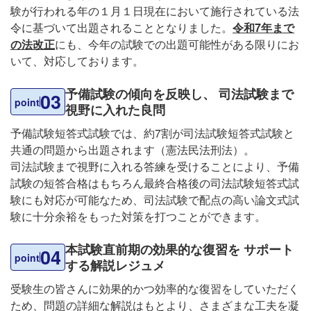
験が行われる年の１月１日現在において施行されている法
令に基づいて出題されることとなりました。
令和7年まで
の法改正
にも、今年の試験での出題可能性がある限りにお
いて、対応しております。
予備試験の傾向を反映し、
司法試験まで
03
point
視野に入れた良問
予備試験短答式試験では、約7割が司法試験短答式試験と
共通の問題から出題されます（憲法民法刑法）。
司法試験まで視野に入れる答練を受けることにより、予備
試験の短答合格はもちろん最終合格後の司法試験短答式試
験にも対応が可能なため、司法試験で配点の高い論文式試
験に十分余裕をもった対策を打つことができます。
本試験直前期の効果的な復習を
サポート
04
point
する解説レジュメ
受験生の皆さんに効果的かつ効率的な復習をしていただく
ため、問題の詳細な解説はもとより、さまざまな工夫を凝