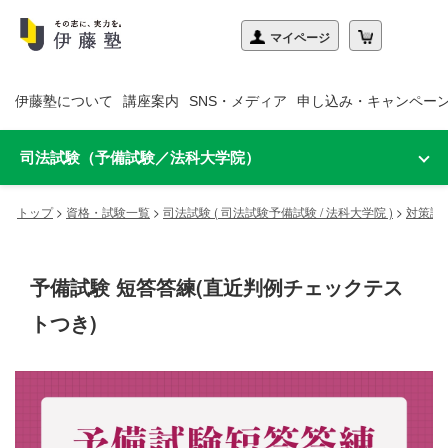
伊藤塾について
講座案内
SNS・メディア
申し込み・キャンペー
司法試験（予備試験／法科大学院）
トップ
>
資格・試験一覧
>
司法試験 ( 司法試験予備試験 / 法科大学院 )
>
対策講
予備試験 短答答練(直近判例チェックテス
トつき)