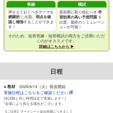
答練
模試
押さえておくべきテーマを
直前期に取り組むべき
学
網羅的
に出題。
弱点を確
習効果の高い予想問題
を
認し補強
することができま
出題。最終のシミュレーシ
す！
ョンが可能！
そのため、短答答練・短答模試の両方をご活用いただ
くのがオススメです。
詳細はこちらから ▶
日程
●
教材
2026/4/14（火）発送開始
実施日程はこちらをご確認ください
[本試験と同じ時間設定で実施します！]
*会場により異なる場合がございます。
【ご注意】マークシート提出時期につきまして