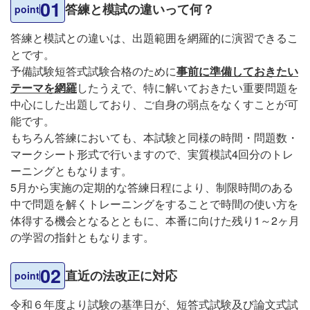
01
答練と模試の違いって何？
point
答練と模試との違いは、出題範囲を網羅的に演習できるこ
とです。
予備試験短答式試験合格のために
事前に準備しておきたい
テーマを網羅
したうえで、特に解いておきたい重要問題を
中心にした出題しており、ご自身の弱点をなくすことが可
能です。
もちろん答練においても、本試験と同様の時間・問題数・
マークシート形式で行いますので、実質模試4回分のトレ
ーニングともなります。
5月から実施の定期的な答練日程により、制限時間のある
中で問題を解くトレーニングをすることで時間の使い方を
体得する機会となるとともに、本番に向けた残り1～2ヶ月
の学習の指針ともなります。
02
直近の法改正に対応
point
令和６年度より試験の基準日が、短答式試験及び論文式試