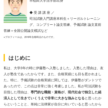
早稲田大学法学部出身
◆ 受 講 講 座 ／
司法試験入門講座本科生＋リーガルトレーニン
グ、コンプリート論文答練、予備試験 論文直前
答練＋全国公開論文模試など
※プロフィールは、2018年合格時点のものです。
はじめに
私は、大学3年の時に伊藤塾へ入塾しました。入塾した理由は、友
人が塾生であったからです。また、合格実績にも目を惹かれまし
た。特に、予備試験の合格実績に関しては、伊藤塾がダントツで
あったので、この点は非常に強く考慮しました。私が司法試験を
目指した理由は、
専門的な職能・資格が、現代社会で独立した経
済人として生きていくうえで非常に大きな強みとなる
と思ったか
らということと、単純に法律家が自分に向いていると思ったから