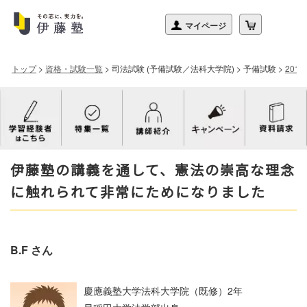
トップ
>
資格・試験一覧
>
司法試験 (予備試験／法科大学院)
>
予備試験
>
201
伊藤塾の講義を通して、憲法の崇高な理念
に触れられて非常にためになりました
B.F さん
慶應義塾大学法科大学院（既修）2年