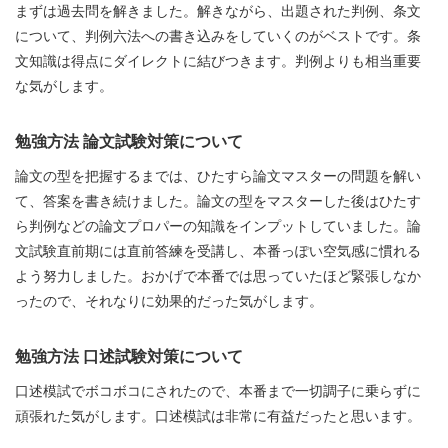
まずは過去問を解きました。解きながら、出題された判例、条文
について、判例六法への書き込みをしていくのがベストです。条
文知識は得点にダイレクトに結びつきます。判例よりも相当重要
な気がします。
勉強方法 論文試験対策について
論文の型を把握するまでは、ひたすら論文マスターの問題を解い
て、答案を書き続けました。論文の型をマスターした後はひたす
ら判例などの論文プロパーの知識をインプットしていました。論
文試験直前期には直前答練を受講し、本番っぽい空気感に慣れる
よう努力しました。おかげで本番では思っていたほど緊張しなか
ったので、それなりに効果的だった気がします。
勉強方法 口述試験対策について
口述模試でボコボコにされたので、本番まで一切調子に乗らずに
頑張れた気がします。口述模試は非常に有益だったと思います。