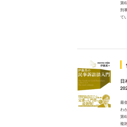
第
刑
て
日
2
最
わ
第
複