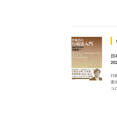
日
2
行
憲
コ