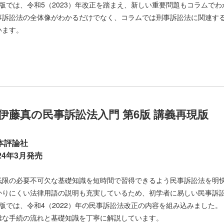
6版では、令和5（2023）年改正を踏まえ、新しい重要問題もコラムで
事訴訟法の全体像がわかるだけでなく、コラムでは刑事訴訟法に関連す
います。
伊藤真の民事訴訟法入門 第6版 講義再現版
本評論社
024年3月発売
低限の必要不可欠な基礎知識を短時間で習得できるよう民事訴訟法を明
かりにくい法律用語の説明も充実しているため、初学者に易しい民事訴
6版では、令和4（2022）年の民事訴訟法改正の内容を組み込みました。
雑な手続の流れと基礎知識を丁寧に解説しています。