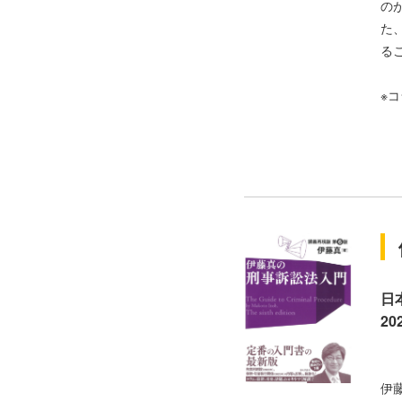
の
た
る
※
日
20
伊