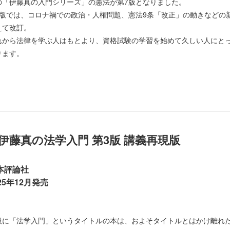
の「伊藤真の入門シリーズ」の憲法が第7版となりました。
7版では、コロナ禍での政治・人権問題、憲法9条「改正」の動きなどの
えて改訂。
れから法律を学ぶ人はもとより、資格試験の学習を始めて久しい人にと
ります。
伊藤真の法学入門 第3版 講義再現版
本評論社
25年12月発売
般に「法学入門」というタイトルの本は、およそタイトルとはかけ離れ