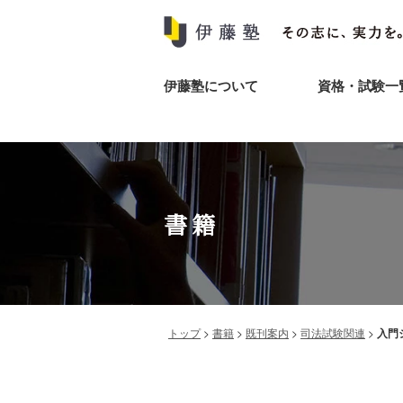
伊藤塾について
資格・試験一
書籍
トップ
>
書籍
>
既刊案内
>
司法試験関連
>
入門