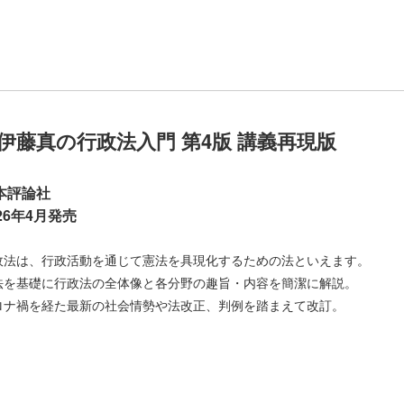
伊藤真の行政法入門 第4版 講義再現版
本評論社
026年4月発売
政法は、行政活動を通じて憲法を具現化するための法といえます。
法を基礎に行政法の全体像と各分野の趣旨・内容を簡潔に解説。
ロナ禍を経た最新の社会情勢や法改正、判例を踏まえて改訂。