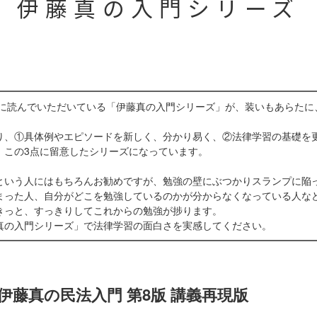
伊藤真の入門シリーズ
の方に読んでいただいている「伊藤真の入門シリーズ」が、装いもあらた
り、①具体例やエピソードを新しく、分かり易く、②法律学習の基礎を
、この3点に留意したシリーズになっています。
という人にはもちろんお勧めですが、勉強の壁にぶつかりスランプに陥
まった人、自分がどこを勉強しているのかが分からなくなっている人な
きっと、すっきりしてこれからの勉強が捗ります。
真の入門シリーズ」で法律学習の面白さを実感してください。
伊藤真の民法入門 第8版 講義再現版