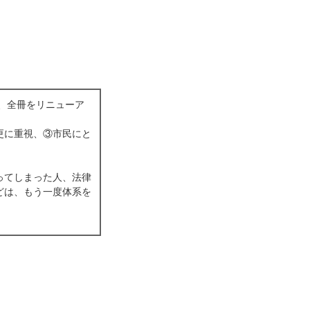
に、全冊をリニューア
更に重視、③市民にと
ってしまった人、法律
どは、もう一度体系を