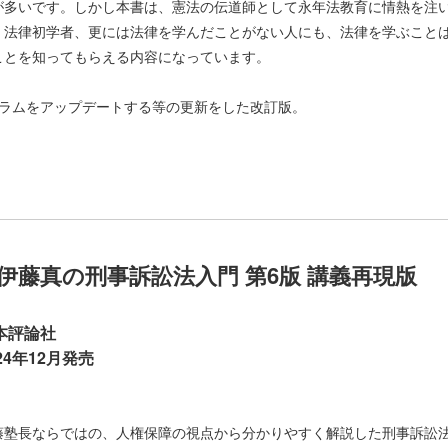
が多いです。しかし本書は、憲法の伝道師として永年法教育に情熱を注
、法律初学者、更には法律を学んだことがない人にも、法律を学ぶこと
ことを知ってもらえる内容になっています。
コラムをアップデートする等の更新をした改訂版。
伊藤真の刑事訴訟法入門 第6版 講義再現版
本評論社
24年12月発売
藤塾長ならではの、人権保障の視点から分かりやすく解説した刑事訴訟