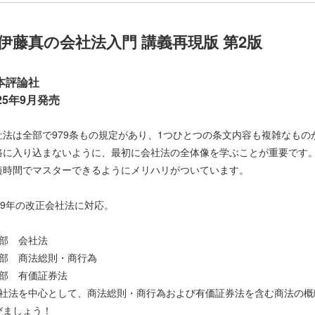
伊藤真の会社法入門 講義再現版 第2版
本評論社
025年9月発売
社法は全部で979条もの規定があり、1つひとつの条文内容も複雑なも
路に入り込まないように、最初に会社法の全体像を学ぶことが重要です
短時間でマスターできるようにメリハリがついています。
019年の改正会社法に対応。
1部 会社法
2部 商法総則・商行為
3部 有価証券法
会社法を中心として、商法総則・商行為および有価証券法を含む商法の概
びましょう！