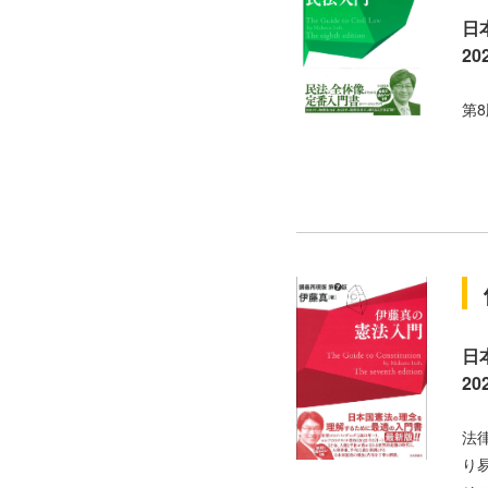
日
2
第
日
2
法
り