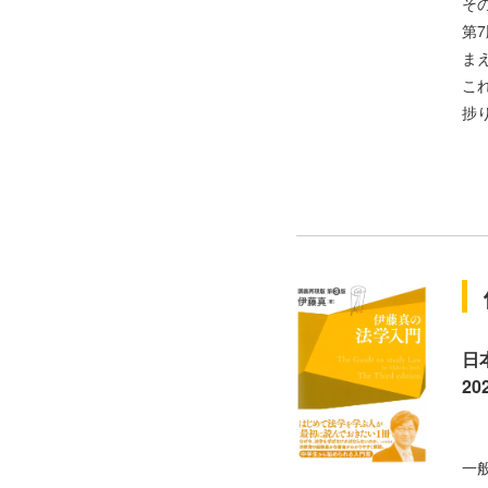
そ
第
ま
こ
捗
日
20
一