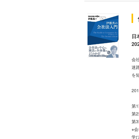
日
2
会
迷
を
2
第
第
第
※
学