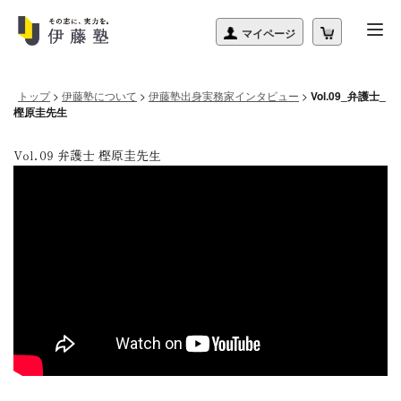
トップ
>
伊藤塾について
>
伊藤塾出身実務家インタビュー
>
Vol.09_弁護士_
樫原圭先生
Vol.09 弁護士 樫原圭先生