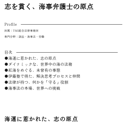
志を貫く、海事弁護士の原点
Profile
所属：TMI総合法律事務所
専門分野：訴訟・海事法・労働
目次
●海運に惹かれた、志の原点
●ダイナミックな、世界中の海の法務
●紅海をめぐる、未曾有の事態
●伊藤塾で得た、解決思考プロセスと仲間
●法律が持つ、何かを「守る」役割
●海事法の本場、世界への挑戦
海運に惹かれた、志の原点