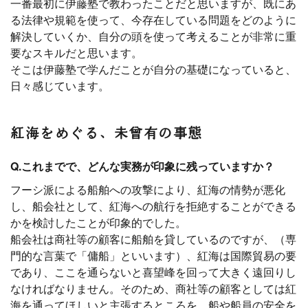
一番最初に伊藤塾で教わったことだと思いますが、既にあ
る法律や規範を使って、今存在している問題をどのように
解決していくか、自分の頭を使って考えることが非常に重
要なスキルだと思います。
そこは伊藤塾で学んだことが自分の基礎になっていると、
日々感じています。
紅海をめぐる、未曾有の事態
Q.これまでで、どんな実務が印象に残っていますか？
フーシ派による船舶への攻撃により、紅海の情勢が悪化
し、船会社として、紅海への航行を拒絶することができる
かを検討したことが印象的でした。
船会社は商社等の顧客に船舶を貸しているのですが、（専
門的な言葉で「傭船」といいます）、紅海は国際貿易の要
であり、ここを通らないと喜望峰を回って大きく遠回りし
なければなりません。そのため、商社等の顧客としては紅
海を通ってほしいと主張するところを、船や船員の安全を