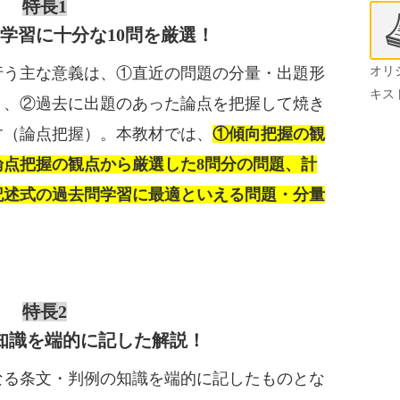
特長1
学習に十分な10問を厳選！
行う主な意義は、①直近の問題の分量・出題形
オリ
キス
）、②過去に出題のあった論点を把握して焼き
す（論点把握）。本教材では、
①傾向把握の観
論点把握の観点から厳選した8問分の問題、計
記述式の過去問学習に最適といえる問題・分量
特長2
知識を端的に記した解説！
なる条文・判例の知識を端的に記したものとな