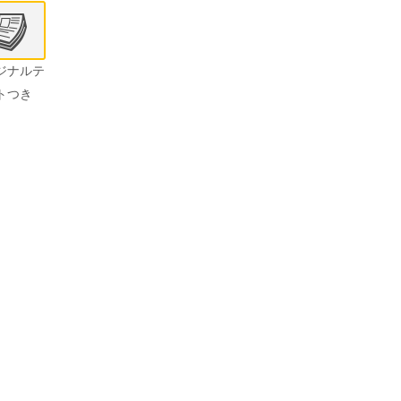
ジナルテ
トつき