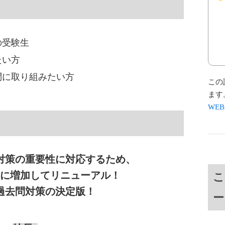
の受験生
たい方
問に取り組みたい方
この
ます
WE
対策の重要性に対応するため、
問に増加してリニューアル！
こ
過去問対策の決定版！
ー