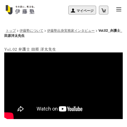
トップ
>
伊藤塾について
>
伊藤塾出身実務家インタビュー
>
Vol.02_弁護士_
田原洋太先生
Vol.02 弁護士 田原 洋太先生