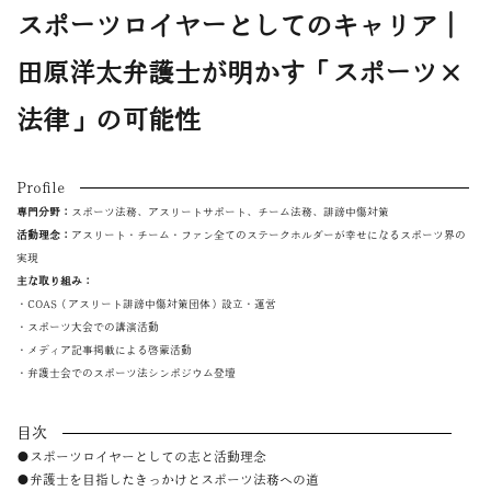
スポーツロイヤーとしてのキャリア｜
田原洋太弁護士が明かす「スポーツ×
法律」の可能性
Profile
専門分野：
スポーツ法務、アスリートサポート、チーム法務、誹謗中傷対策
活動理念：
アスリート・チーム・ファン全てのステークホルダーが幸せになるスポーツ界の
実現
主な取り組み：
・COAS（アスリート誹謗中傷対策団体）設立・運営
・スポーツ大会での講演活動
・メディア記事掲載による啓蒙活動
・弁護士会でのスポーツ法シンポジウム登壇
目次
●スポーツロイヤーとしての志と活動理念
●弁護士を目指したきっかけとスポーツ法務への道