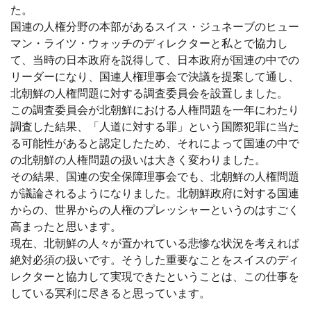
た。
国連の人権分野の本部があるスイス・ジュネーブのヒュー
マン・ライツ・ウォッチのディレクターと私とで協力し
て、当時の日本政府を説得して、日本政府が国連の中での
リーダーになり、国連人権理事会で決議を提案して通し、
北朝鮮の人権問題に対する調査委員会を設置しました。
この調査委員会が北朝鮮における人権問題を一年にわたり
調査した結果、「人道に対する罪」という国際犯罪に当た
る可能性があると認定したため、それによって国連の中で
の北朝鮮の人権問題の扱いは大きく変わりました。
その結果、国連の安全保障理事会でも、北朝鮮の人権問題
が議論されるようになりました。北朝鮮政府に対する国連
からの、世界からの人権のプレッシャーというのはすごく
高まったと思います。
現在、北朝鮮の人々が置かれている悲惨な状況を考えれば
絶対必須の扱いです。そうした重要なことをスイスのディ
レクターと協力して実現できたということは、この仕事を
している冥利に尽きると思っています。