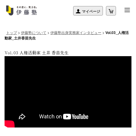
トップ
>
伊藤塾について
>
伊藤塾出身実務家インタビュー
>
Vol.03_人権活
動家_土井香苗先生
Vol.03 人権活動家 土井 香苗先生