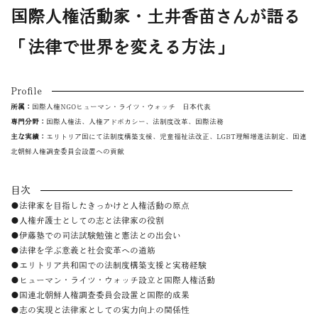
国際人権活動家・土井香苗さんが語る
「法律で世界を変える方法」
Profile
所属：
国際人権NGOヒューマン・ライツ・ウォッチ 日本代表
専門分野：
国際人権法、人権アドボカシー、法制度改革、国際法務
主な実績：
エリトリア国にて法制度構築支援、児童福祉法改正、LGBT理解増進法制定、国連
北朝鮮人権調査委員会設置への貢献
目次
●法律家を目指したきっかけと人権活動の原点
●人権弁護士としての志と法律家の役割
●伊藤塾での司法試験勉強と憲法との出会い
●法律を学ぶ意義と社会変革への道筋
●エリトリア共和国での法制度構築支援と実務経験
●ヒューマン・ライツ・ウォッチ設立と国際人権活動
●国連北朝鮮人権調査委員会設置と国際的成果
●志の実現と法律家としての実力向上の関係性