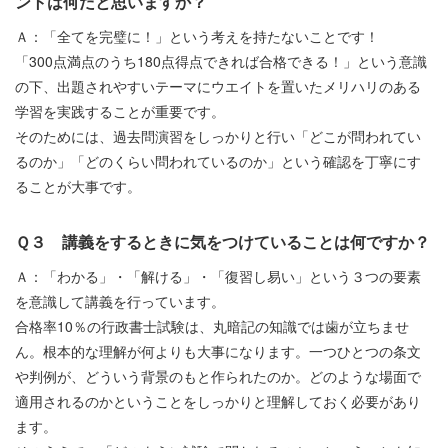
ントは何だと思いますか？
Ａ：「全てを完璧に！」という考えを持たないことです！
「300点満点のうち180点得点できれば合格できる！」という意識
の下、出題されやすいテーマにウエイトを置いたメリハリのある
学習を実践することが重要です。
そのためには、過去問演習をしっかりと行い「どこが問われてい
るのか」「どのくらい問われているのか」という確認を丁寧にす
ることが大事です。
Ｑ３ 講義をするときに気をつけていることは何ですか？
Ａ：「わかる」・「解ける」・「復習し易い」という３つの要素
を意識して講義を行っています。
合格率10％の行政書士試験は、丸暗記の知識では歯が立ちませ
ん。根本的な理解が何よりも大事になります。一つひとつの条文
や判例が、どういう背景のもと作られたのか。どのような場面で
適用されるのかということをしっかりと理解しておく必要があり
ます。