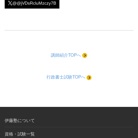
@@jVDsRcluMzczy7B
講師紹介TOPへ
行政書士試験TOPへ
伊藤塾について
資格・試験一覧