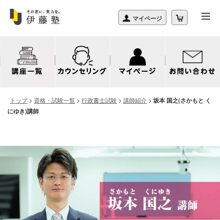
トップ
>
資格・試験一覧
>
行政書士試験
>
講師紹介
>
坂本 国之(さかもと く
にゆき)講師