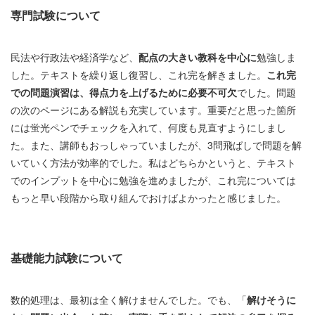
専門試験について
民法や行政法や経済学など、
配点の大きい教科を中心に
勉強しま
した。テキストを繰り返し復習し、これ完を解きました。
これ完
での問題演習は、得点力を上げるために必要不可欠
でした。問題
の次のページにある解説も充実しています。重要だと思った箇所
には蛍光ペンでチェックを入れて、何度も見直すようにしまし
た。また、講師もおっしゃっていましたが、3問飛ばしで問題を解
いていく方法が効率的でした。私はどちらかというと、テキスト
でのインプットを中心に勉強を進めましたが、これ完については
もっと早い段階から取り組んでおけばよかったと感じました。
基礎能力試験について
数的処理は、最初は全く解けませんでした。でも、「
解けそうに