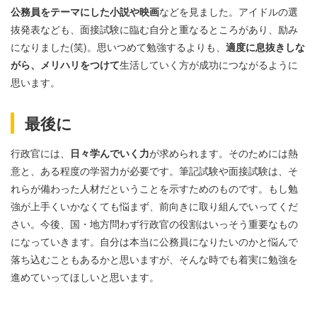
公務員をテーマにした小説や映画
などを見ました。アイドルの選
抜発表なども、面接試験に臨む自分と重なるところがあり、励み
になりました(笑)。思いつめて勉強するよりも、
適度に息抜きしな
がら、メリハリをつけて
生活していく方が成功につながるように
思います。
最後に
行政官には、
日々学んでいく力
が求められます。そのためには熱
意と、ある程度の学習力が必要です。筆記試験や面接試験は、そ
れらが備わった人材だということを示すためのものです。もし勉
強が上手くいかなくても悩まず、前向きに取り組んでいってくだ
さい。今後、国・地方問わず行政官の役割はいっそう重要なもの
になっていきます。自分は本当に公務員になりたいのかと悩んで
落ち込むこともあるかと思いますが、そんな時でも着実に勉強を
進めていってほしいと思います。