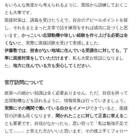
をいろんな角度から考えられるように、普段から訓練しておくこ
とも大事です。
面接対策は、講義を受けたうえで、自分のアピールポイントを探
し、それをまとまった文章で話す練習をすれば成功に近づくと思
います。
かっこいい志望動機や珍しい経験を作り上げる必要は全
くない
と、実際に面接試験を受けて実感しました。
伊藤塾では、校舎がない地域に住んでいる受講生に対しても、丁
寧に面接対策をしていただけます
。私も大変お世話になりまし
た。
地方に住んでいる方も安心してください
。
官庁訪問について
政策への細かい知識は全く必要ありません。ただ、自信を持って
志望動機などを語れるように、情報収集は行っていきましょう。
実際にその機関で働いている自分をイメージ
できていると、面接
官の評価も高くなります。
聞かれたことに対して正直に答える
こ
とも重要です。自信がなかったら、思い切って「私は勉強不足で
して……」と答えた方がいいと思います。その後上手くフォロー