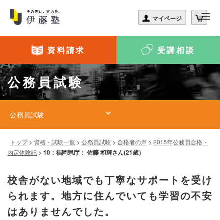
資料請求
受講相談
公務員試験
公務員試験
トップ
>
資格・試験一覧
>
公務員試験
>
合格者の声
>
2015年公務員合格・
内定体験記
>
10：福岡県庁： 佐藤 和輝さん(21歳）
校舎がない地域でも丁寧なサポートを受け
られます。地方に住んでいても学習の不安
はありませんでした。