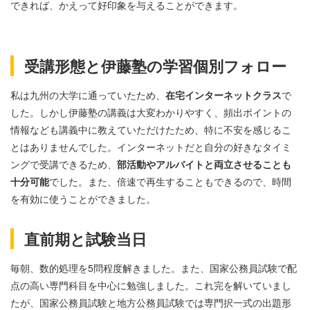
できれば、かえって好印象を与えることができます。
受講形態と伊藤塾の学習個別フォロー
私は九州の大学に通っていたため、
在宅インターネットクラス
で
した。しかし伊藤塾の講義は大変わかりやすく、頻出ポイントの
情報なども講義中に教えていただけたため、特に不安を感じるこ
とはありませんでした。インターネットだと自分の好きなタイミ
ングで受講できるため、
部活動やアルバイトと両立させることも
十分可能
でした。また、倍速で再生することもできるので、時間
を有効に使うことができました。
直前期と試験当日
毎朝、数的処理を5問程度解きました。また、国家公務員試験で配
点の高い専門科目を中心に勉強しました。これ完を解いていまし
たが、国家公務員試験と地方公務員試験では専門択一式の出題形