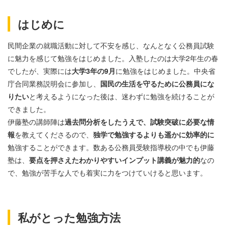
はじめに
民間企業の就職活動に対して不安を感じ、なんとなく公務員試験
に魅力を感じて勉強をはじめました。入塾したのは大学2年生の春
でしたが、実際には
大学3年の9月
に勉強をはじめました。中央省
庁合同業務説明会に参加し、
国民の生活を守るために公務員にな
りたい
と考えるようになった後は、迷わずに勉強を続けることが
できました。
伊藤塾の講師陣は
過去問分析をしたうえで、試験突破に必要な情
報
を教えてくださるので、
独学で勉強するよりも遥かに効率的に
勉強することができます。数ある公務員受験指導校の中でも伊藤
塾は、
要点を押さえたわかりやすいインプット講義が魅力的
なの
で、勉強が苦手な人でも着実に力をつけていけると思います。
私がとった勉強方法