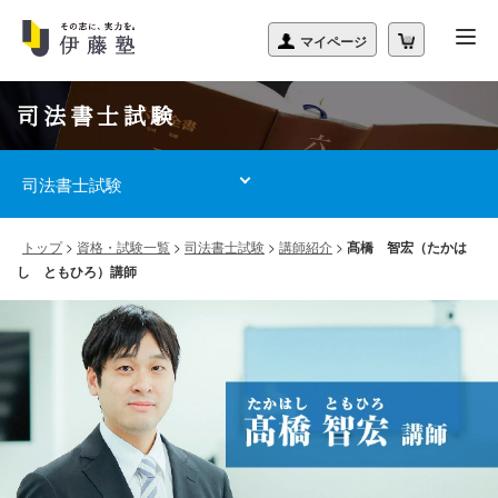
司法書士試験
司法書士試験
トップ
>
資格・試験一覧
>
司法書士試験
>
講師紹介
>
髙橋 智宏（たかは
し ともひろ）講師