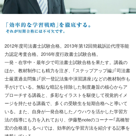
2012年度司法書士試験合格。2013年第12回簡裁訴訟代理等能
力認定考査合格。2016年度行政書士試験合格。
一発・在学中・最年少で司法書士試験合格を果たす。講義の
ほか、教材制作にも精力を注ぎ、｢ステップアップ編｣｢司法書
士厳選過去問集｣｢択一登記法集中演習講座｣などの教材制作も
手がけている。無駄な暗記を排除した制度趣旨の核心からア
プローチする講義と、多彩なイラストを駆使して視覚的イメ
ージを持たせる講義で、多くの受験生を短期合格へと導いて
いる。また、自身が一発合格したノウハウを活かした学習方
法の指導にも力を入れており、伊藤塾noteのコーナー｢高橋智
宏の合格道しるべ｣では、効率的な学習方法を紹介する記事を
連載している。