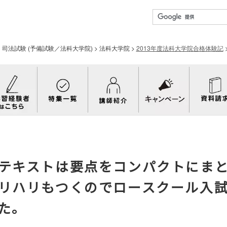
>
司法試験 (予備試験／法科大学院)
>
法科大学院
>
2013年度法科大学院合格体験記
テキストは要点をコンパクトにま
リハリもつくのでロースクール入
た。