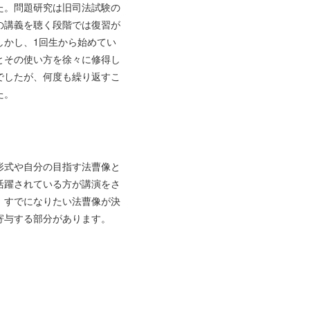
た。問題研究は旧司法試験の
の講義を聴く段階では復習が
しかし、1回生から始めてい
とその使い方を徐々に修得し
でしたが、何度も繰り返すこ
た。
形式や自分の目指す法曹像と
活躍されている方が講演をさ
。すでになりたい法曹像が決
寄与する部分があります。