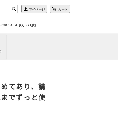
>
030：A . A さん（21歳）
とめてあり、講
試までずっと使