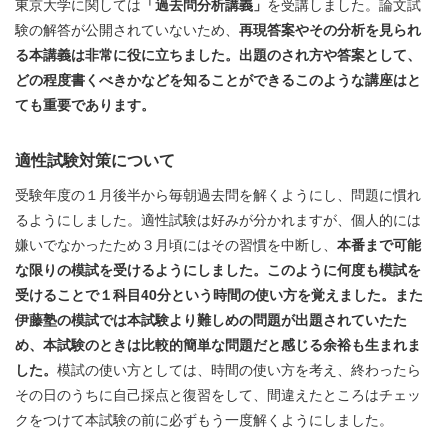
東京大学に関しては
「過去問分析講義」
を受講しました。論文試
験の解答が公開されていないため、
再現答案やその分析を見られ
る本講義は非常に役に立ちました。出題のされ方や答案として、
どの程度書くべきかなどを知ることができるこのような講座はと
ても重要であります。
適性試験対策について
受験年度の１月後半から毎朝過去問を解くようにし、問題に慣れ
るようにしました。適性試験は好みが分かれますが、個人的には
嫌いでなかったため３月頃にはその習慣を中断し、
本番まで可能
な限りの模試を受けるようにしました。このように何度も模試を
受けることで１科目40分という時間の使い方を覚えました。また
伊藤塾の模試では本試験より難しめの問題が出題されていたた
め、本試験のときは比較的簡単な問題だと感じる余裕も生まれま
した。
模試の使い方としては、時間の使い方を考え、終わったら
その日のうちに自己採点と復習をして、間違えたところはチェッ
クをつけて本試験の前に必ずもう一度解くようにしました。