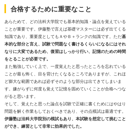
合格するために重要なこと
あらためて、どの法科大学院でも基本的知識・論点を覚えている
ことが重要です。伊藤塾で言えば基礎マスターには必ず出てくる
知識であり、重要度としてもＡやＢ＋ランクの知識です。ただ
基
本的な部分と言え、試験で問題なく書けるくらいになるにはそれ
なりに大変であるため、復習はしっかり行い、記憶のための時間
をとることが必要です。
また勉強していく上で、一度覚えたと思ったところを忘れている
ことが最も怖く、目を背けたくなるところでありますが、これほ
ど膨大な範囲であれば必ずそのような部分は出てきてしまいま
す。嫌がらずに何度も覚えて記憶を固めていくことが合格へつな
がると思います。
そして、覚えたと思った論点を試験で正確に書くためにはやはり
問題を解く作業もしておくべきであり、その点模試は最適です。
伊藤塾は法科大学院別の模試もあり、本試験を想定して挑むこと
ができ、練習として非常に効果的でした。