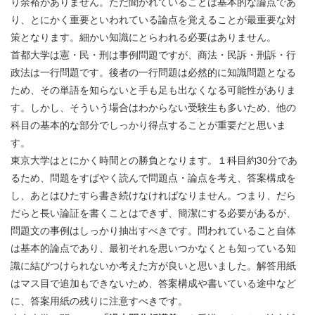
り余裕がありません。ただ聞かれていることは基本的な論点であ
り、とにかく重要といわれている論点を覚えることが最重要な対
策となります。細かい知識にとらわれる必要はありません。
首都大学は憲・民・刑は事例問題ですが、商法・民訴・刑訴・行
政法は一行問題です。後者の一行問題は必然的に知識問題となる
ため、その単語を知らないと手も足も出なくなる可能性がありま
す。しかし、そういう場合はわからない受験生も多いため、他の
科目の基本的な部分でしっかり得点することが重要だと思いま
す。
東京大学はとにかく時間との勝負となります。１科目約30分であ
るため、問題をすばやく読んで問題点・論点を考え、答案構成を
し、あとはひたすら書き続けなければなりません。つまり、だら
だらと長い論証を書くことはできず、簡潔にする必要があるが、
問題文の事例はしっかり抽出すべきです。問われていること自体
は基本的論点であり、最初それを思いつかなくとも知っている知
識に結びつけられないか考えた方が良いと思いました。解答用紙
はマス目で追加もできないため、答案構成や書いている途中など
に、答案用紙の残りに注意すべきです。