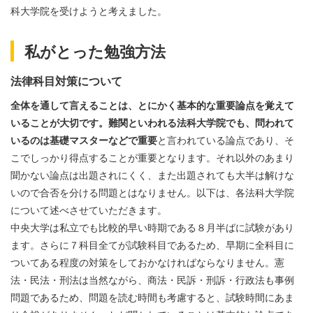
科大学院を受けようと考えました。
私がとった勉強方法
法律科目対策について
全体を通して言えることは、とにかく基本的な重要論点を覚えて
いることが大切です。難関といわれる法科大学院でも、問われて
いるのは基礎マスターなどで重要
と言われている論点であり、そ
こでしっかり得点することが重要となります。それ以外のあまり
聞かない論点は出題されにくく、また出題されても大半は解けな
いので合否を分ける問題とはなりません。以下は、各法科大学院
について述べさせていただきます。
中央大学は私立でも比較的早い時期である８月半ばに試験があり
ます。さらに７科目全てが試験科目であるため、早期に全科目に
ついてある程度の対策をしておかなければならなりません。憲
法・民法・刑法は当然ながら、商法・民訴・刑訴・行政法も事例
問題であるため、問題を読む時間も考慮すると、試験時間にあま