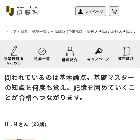
トップ
>
資格・試験一覧
>
司法試験 (予備試験／法科大学院)
>
法科大学院
>
2
問われているのは基本論点。基礎マスター
の知識を何度も覚え、記憶を固めていくこ
とが合格へつながります。
H．N さん（23歳）