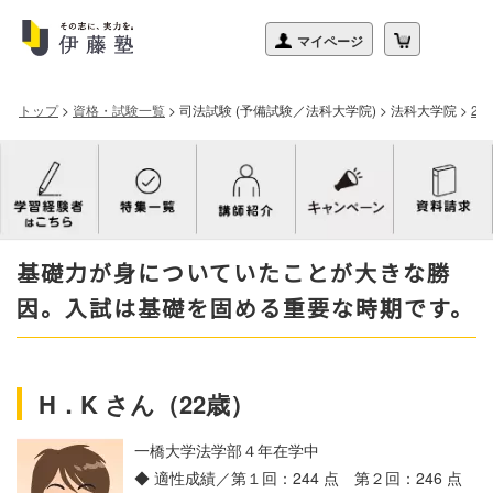
トップ
>
資格・試験一覧
>
司法試験 (予備試験／法科大学院)
>
法科大学院
>
2
基礎力が身についていたことが大きな勝
因。入試は基礎を固める重要な時期です。
H．K さん（22歳）
一橋大学法学部４年在学中
◆ 適性成績／
第１回：244 点 第２回：246 点