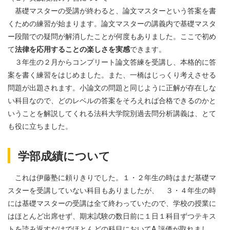
基礎マスターの受講が終わると、論文マスターという答案を書
くための練習が始まります。論文マスターの講義内で基礎マスタ
ー段階での疑問が解消したことが何度もありました。ここで初め
て
法律を応用することの楽しさを実感
できます。
３年生の２月からコンプリート論文答練を受講し、本格的に答
案を書く練習をはじめました。また、一橋はじっくり考えさせる
問題が出題されます。小論文の問題と同じように正解が存在しな
い科目なので、どのレベルの答案をそろえれば合格できるのかと
いうことを解説してくれる法科大学院別過去問分析講義は、とて
も役に立ちました。
学部成績について
これは伊藤塾に頼りきりでした。１・２年生の時はまだ基礎マ
スターを受講していない科目もありましたが、 ３・４年生の時
には基礎マスターの受講は全て終わっていたので、学校の授業に
はほとんど出席せず、期末試験の数日前に１日１科目ずつテキス
トを読み返すだけでほとんどの科目においてA 評価が取れまし