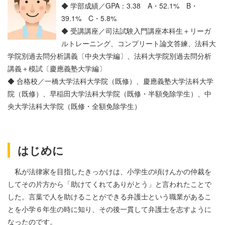
◆ 学部成績／
GPA：3.38 A・52.1% B・
39.1% C・5.8%
◆ 受講講座／
司法試験入門講座本科生＋リーガ
ルトレーニング、コンプリート論文答練、法科大
学院別過去問分析講義〔中央大学編〕、法科大学院別過去問分析
講義＋模試〔慶應義塾大学編〕
◆ 合格校／
一橋大学法科大学院（既修）、慶應義塾大学法科大学
院（既修）、早稲田大学法科大学院（既修・半額免除学生）、中
央大学法科大学院（既修・全額免除学生）
はじめに
私が法律家を目指したきっかけは、小学生の頃けんかの仲裁を
してその片方から「助けてくれてありがとう」と言われたことで
した。言葉で人を助けることができる弁護士という職業があるこ
とを小学６年生の時に知り、その後一貫して弁護士を志すように
なったのです。