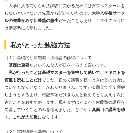
大学に入る前から司法試験に受かるためにはダブルスクールを
しないといけないと先輩から聞いていたので、
大学入学後サーク
ルの先輩がみな伊藤塾の塾生だった
こともあり、１年生の５月に
は伊藤塾に入塾しました。
私がとった勉強方法
（１）基礎的な法知識・法理論の修得について
基礎は重要
だといろんな人が口をそろえて言います。
私が行ったことは基礎マスターを集中して聴いて、テキストを
何度も読むことだけ
でした。初めて講義を聴くときはどの分野に
ついてもなんとなくしかわかりません。ですが１回目で全て理解
しようとするより、暗記事項だけきちんと覚えてとりあえず次に
進むことをおすすめします。私もまずはとにかく伊藤塾の講座を
受講していくことのみを考えました。とにかく
真面目に講座を聴
く、これが大前提
になります。
（２）実践段階の学習について