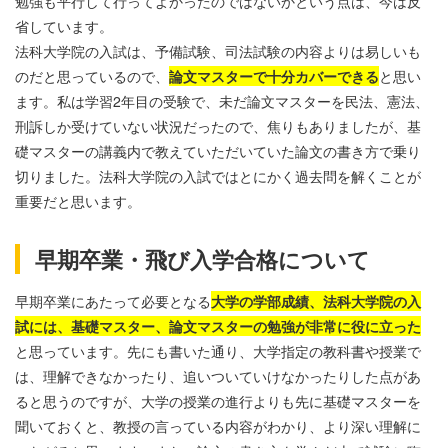
勉強も平行して行ってよかったのではないかという点は、今は反
省しています。
法科大学院の入試は、予備試験、司法試験の内容よりは易しいも
のだと思っているので、
論文マスターで十分カバーできる
と思い
ます。私は学習
2
年目の受験で、未だ論文マスターを民法、憲法、
刑訴しか受けていない状況だったので、焦りもありましたが、基
礎マスターの講義内で教えていただいていた論文の書き方で乗り
切りました。法科大学院の入試ではとにかく過去問を解くことが
重要だと思います。
早期卒業・飛び入学合格について
早期卒業にあたって必要となる
大学の学部成績、法科大学院の入
試には、基礎マスター、論文マスターの勉強が非常に役に立った
と思っています。先にも書いた通り、大学指定の教科書や授業で
は、理解できなかったり、追いついていけなかったりした点があ
ると思うのですが、大学の授業の進行よりも先に基礎マスターを
聞いておくと、教授の言っている内容がわかり、より深い理解に