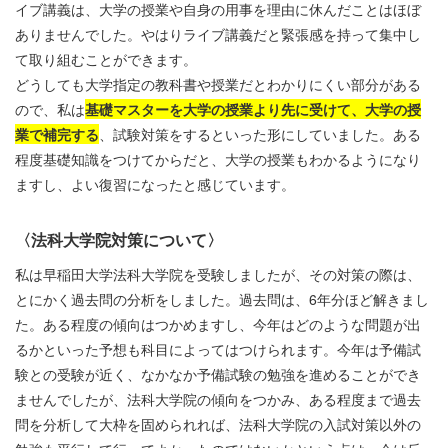
イブ講義は、大学の授業や自身の用事を理由に休んだことはほぼ
ありませんでした。やはりライブ講義だと緊張感を持って集中し
て取り組むことができます。
どうしても大学指定の教科書や授業だとわかりにくい部分がある
ので、私は
基礎マスターを大学の授業より先に受けて、大学の授
業で補完する
、試験対策をするといった形にしていました。ある
程度基礎知識をつけてからだと、大学の授業もわかるようになり
ますし、よい復習になったと感じています。
〈法科大学院対策について〉
私は早稲田大学法科大学院を受験しましたが、その対策の際は、
とにかく過去問の分析をしました。過去問は、
6
年分ほど解きまし
た。ある程度の傾向はつかめますし、今年はどのような問題が出
るかといった予想も科目によってはつけられます。今年は予備試
験との受験が近く、なかなか予備試験の勉強を進めることができ
ませんでしたが、法科大学院の傾向をつかみ、ある程度まで過去
問を分析して大枠を固められれば、法科大学院の入試対策以外の