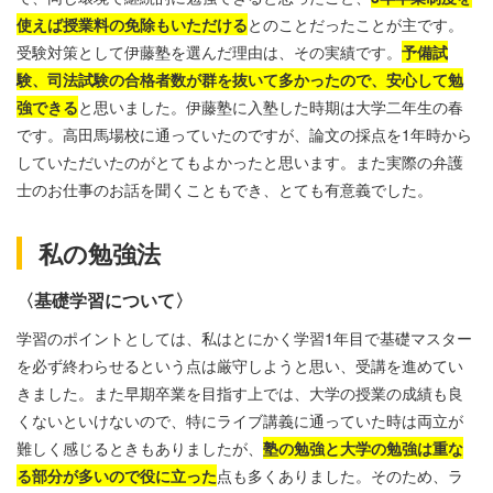
使えば授業料の免除もいただける
とのことだったことが主です。
受験対策として伊藤塾を選んだ理由は、その実績です。
予備試
験、司法試験の合格者数が群を抜いて多かったので、安心して勉
強できる
と思いました。伊藤塾に入塾した時期は大学二年生の春
です。高田馬場校に通っていたのですが、論文の採点を
1
年時から
していただいたのがとてもよかったと思います。また実際の弁護
士のお仕事のお話を聞くこともでき、とても有意義でした。
私の勉強法
〈基礎学習について〉
学習のポイントとしては、私はとにかく学習
1
年目で基礎マスター
を必ず終わらせるという点は厳守しようと思い、受講を進めてい
きました。また早期卒業を目指す上では、大学の授業の成績も良
くないといけないので、特にライブ講義に通っていた時は両立が
難しく感じるときもありましたが、
塾の勉強と大学の勉強は重な
る部分が多いので役に立った
点も多くありました。そのため、ラ