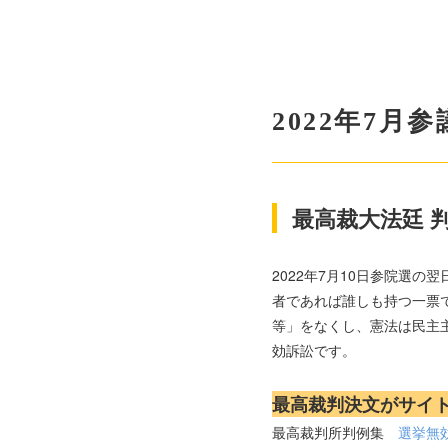
2022年7
最高裁大法廷 判
2022年7月10日参院選
者であれば誰しも持つ一票
等」をなくし、憲法は民主
効訴訟です。
最高裁判決文がサイ
最高裁判所判例集
選挙無効