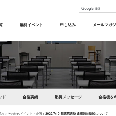
覧
無料イベント
申し込み
メールマガジ
ッド
合格実績
塾長メッセージ
合格後を
組み
>
その他のイベント・企画
>
2022/7/10 参議院選挙 違憲無効訴訟について