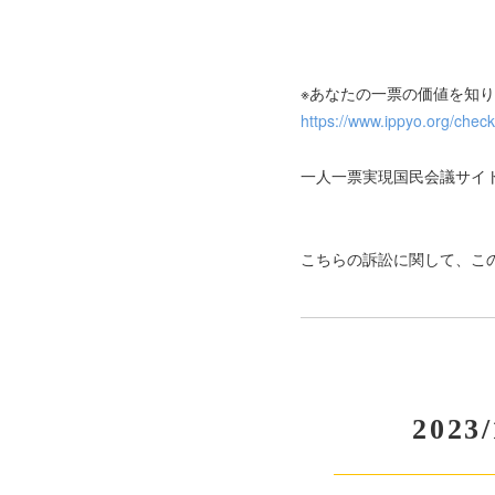
※あなたの一票の価値を知
https://www.ippyo.org/check
一人一票実現国民会議サ
こちらの訴訟に関して、こ
202