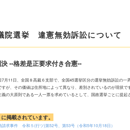
月参議院選挙 違憲無効訴訟について
決 --格差是正要求付き合憲--
の翌日7月11日、全国８高裁６支部で、全国45選挙区分の選挙無効訴訟の
ですが、その価値は住所地によって異なり、差別されているのが現状で
主義の大原則である一人一票を求めているとして、国政選挙ごとに提起
トに掲載されています。
請求事件 令和５(行ツ)第52号、第53号（令和5年10月18日）