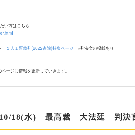
りたい方はこちら
er.html
イト
１人１票裁判(2022参院)特集ページ
※判決文の掲載あり
のページに情報を更新していきます。
3/10/18(水) 最高裁 大法廷 判