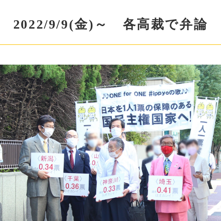
2022/9/9(金)～ 各高裁で弁論