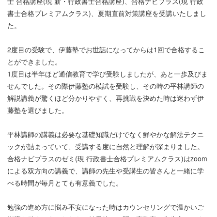
士 合格講座(現 新・行政書士合格講座)、合格ナビプラス(現 行政
書士合格プレミアムクラス)、夏期直前対策講座を受講いたしまし
た。
2度目の受験で、伊藤塾でお世話になってからは1回で合格するこ
とができました。
1度目は半年ほど通信教育で学び受験しましたが、あと一歩及びま
せんでした。その際伊藤塾の模試を受験し、その時の平林講師の
解説講義が驚くほど分かりやすく、再挑戦を決めた時は迷わず伊
藤塾を選びました。
平林講師の講義は必要な基礎知識だけでなく鮮やかな解法テクニ
ックが詰まっていて、受講する度に自然と理解が深まりました。
合格ナビプラスのゼミ(現 行政書士合格プレミアムクラス)はzoom
による双方向の講義で、講師の先生や受講生の皆さんと一緒に学
べる時間が毎月とても有意義でした。
勉強の進め方に悩み不安になった時はカウンセリングで温かいご