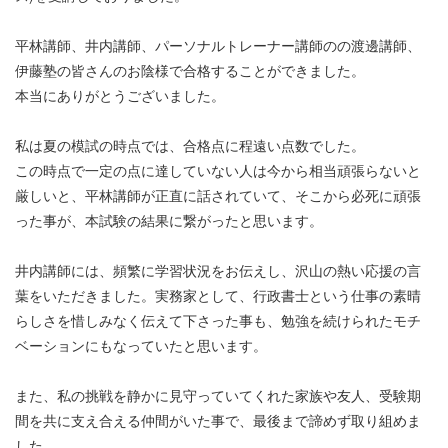
平林講師、井内講師、パーソナルトレーナー講師のの渡邊講師、
伊藤塾の皆さんのお陰様で合格することができました。
本当にありがとうございました。
私は夏の模試の時点では、合格点に程遠い点数でした。
この時点で一定の点に達していない人は今から相当頑張らないと
厳しいと、平林講師が正直に話されていて、そこから必死に頑張
った事が、本試験の結果に繋がったと思います。
井内講師には、頻繁に学習状況をお伝えし、沢山の熱い応援の言
葉をいただきました。実務家として、行政書士という仕事の素晴
らしさを惜しみなく伝えて下さった事も、勉強を続けられたモチ
ベーションにもなっていたと思います。
また、私の挑戦を静かに見守っていてくれた家族や友人、受験期
間を共に支え合える仲間がいた事で、最後まで諦めず取り組めま
した。