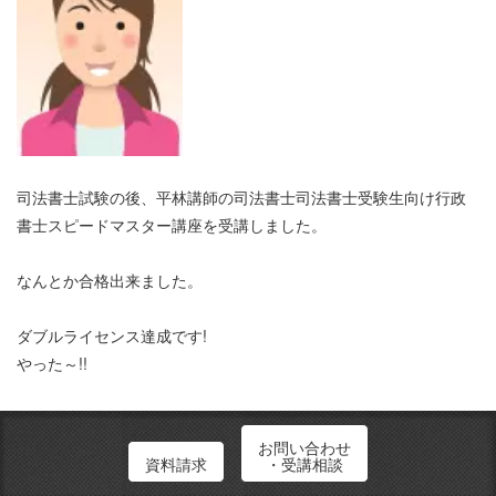
司法書士試験の後、平林講師の司法書士司法書士受験生向け行政
書士スピードマスター講座を受講しました。
なんとか合格出来ました。
ダブルライセンス達成です!
やった～!!
お問い合わせ
小野 祥平さん
資料請求
・受講相談