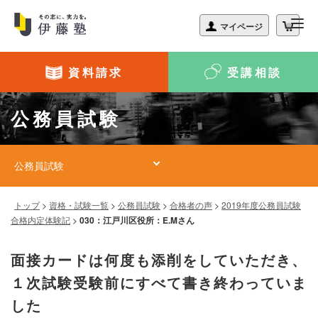
資料請求
受講相談
公務員試験
公務員試験
トップ
>
資格・試験一覧
>
公務員試験
>
合格者の声
>
2019年度公務員試験
合格内定体験記
>
030：江戸川区役所：E.Mさん
面接カードは何度も添削をしていただき、
１次試験受験前にすべて書き終わっていま
した