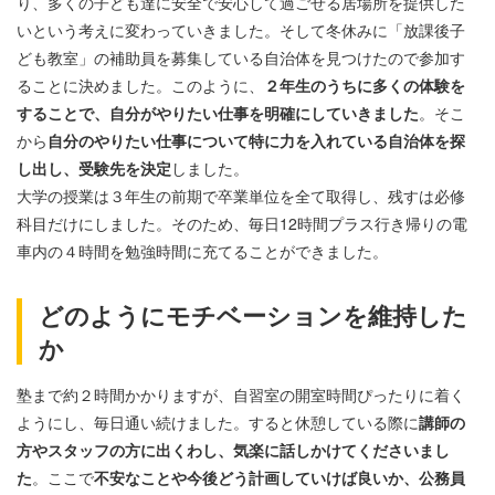
り、多くの子ども達に安全で安心して過ごせる居場所を提供した
いという考えに変わっていきました。そして冬休みに「放課後子
ども教室」の補助員を募集している自治体を見つけたので参加す
ることに決めました。このように、
２年生のうちに多くの体験を
することで、自分がやりたい仕事を明確にしていきました
。そこ
から
自分のやりたい仕事について特に力を入れている自治体を探
し出し、受験先を決定
しました。
大学の授業は３年生の前期で卒業単位を全て取得し、残すは必修
科目だけにしました。そのため、毎日
12
時間プラス行き帰りの電
車内の４時間を勉強時間に充てることができました。
どのようにモチベーションを維持した
か
塾まで約２時間かかりますが、自習室の開室時間ぴったりに着く
ようにし、毎日通い続けました。すると休憩している際に
講師の
方やスタッフの方に出くわし、気楽に話しかけてくださいまし
た
。ここで
不安なことや今後どう計画していけば良いか、公務員