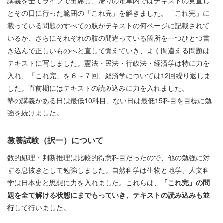
講義を全てライブで出席し、帰りの電車内ではテキストの見直し
とその日に行った範囲の「これ完」を解きました。「これ完」に
載っている問題のすべての肢がテキストの何ページに記載されて
いるか、さらにそれぞれの肢の間違っている箇所を一つひとつ書
き込んで正しいものへと直して覚えていき、よく間違える問題は
テキストに写しました。憲法・民法・行政法・経済学は特に力を
入れ、「これ完」を６～７回、経済学については
12
回繰り返しま
した。直前期にはテキストの読み込みに力を入れました。
塾の講義がある日は最低
10
科目、ない日は最低
15
科目を目標に勉
強を続けました。
教養試験（択一）について
数的処理・判断推理は比較的得意科目だったので、他の勉強に対
する息抜きとして勉強しました。自然科学は生物と地学、人文科
学は日本史と思想に力を入れました。これらは、
「これ完」の問
題を全て解ける状態にまでもっていき、テキストの読み込みも並
行
して行いました。