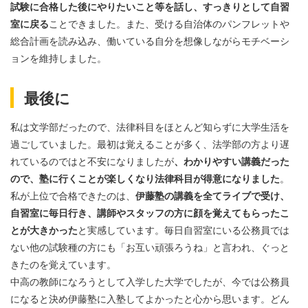
試験に合格した後にやりたいこと等を話し、すっきりとして自習
室に戻る
ことできました。また、受ける自治体のパンフレットや
総合計画を読み込み、働いている自分を想像しながらモチベーシ
ョンを維持しました。
最後に
私は文学部だったので、法律科目をほとんど知らずに大学生活を
過ごしていました。最初は覚えることが多く、法学部の方より遅
れているのではと不安になりましたが
、わかりやすい講義だった
ので、塾に行くことが楽しくなり法律科目が得意になりました
。
私が上位で合格できたのは、
伊藤塾の講義を全てライブで受け、
自習室に毎日行き、講師やスタッフの方に顔を覚えてもらったこ
とが大きかった
と実感しています。毎日自習室にいる公務員では
ない他の試験種の方にも「お互い頑張ろうね」と言われ、ぐっと
きたのを覚えています。
中高の教師になろうとして入学した大学でしたが、今では公務員
になると決め伊藤塾に入塾してよかったと心から思います。どん