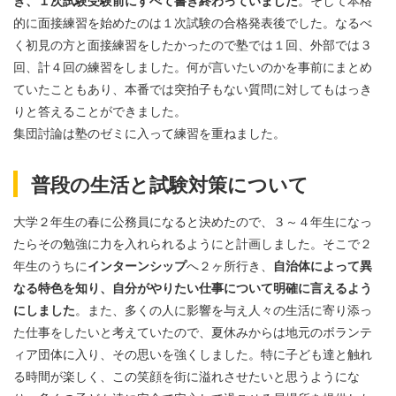
的に面接練習を始めたのは１次試験の合格発表後でした。なるべ
く初見の方と面接練習をしたかったので塾では１回、外部では３
回、計４回の練習をしました。何が言いたいのかを事前にまとめ
ていたこともあり、本番では突拍子もない質問に対してもはっき
りと答えることができました。
集団討論は塾のゼミに入って練習を重ねました。
普段の生活と試験対策について
大学２年生の春に公務員になると決めたので、３～４年生になっ
たらその勉強に力を入れられるようにと計画しました。そこで２
年生のうちに
インターンシップ
へ２ヶ所行き、
自治体によって異
なる特色を知り、自分がやりたい仕事について明確に言えるよう
にしました
。また、多くの人に影響を与え人々の生活に寄り添っ
た仕事をしたいと考えていたので、夏休みからは地元のボランテ
ィア団体に入り、その思いを強くしました。特に子ども達と触れ
る時間が楽しく、この笑顔を街に溢れさせたいと思うようにな