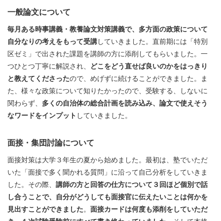
一般論文について
毎月ある時事講義・教養論文対策講義で、多方面の政策について
自分なりの考えをもって受講
していきました。直前期には「特別
区ゼミ」で出された課題を講師の方に添削してもらいました。一
つひとつ丁寧に解説され、
どこをどう直せば良いのかをはっきり
と教えてくださった
ので、めげずに続けることができました。ま
た、様々な政策について知りたかったので、受験する、しないに
関わらず、
多くの自治体の総合計画を読み込み、論文で使えそう
なワードをインプット
していきました。
面接・集団討論について
面接対策は大学３年生の夏から始めました。最初は、塾でいただ
いた「面接で多く聞かれる質問」に沿って自己分析をしていきま
した。その際、
講師の方と回答の仕方について３回ほど個別で話
し合うことで、自分がどうしても面接官に伝えたいことは何かを
見出すことができました
。
面接カードは何度も添削をしていただ
き、１次試験受験前にすべて書き終わっていました
。そして本格