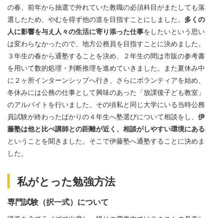
の春、前年から抽選で外れていた教職の必須科目がまたしても落
選したため、やむを得ず他の道を目指すことにしました。
多くの
人に影響を与え人々の生活に寄り添った仕事
をしたいという思い
は変わらなかったので、地方公務員を目指すことに決めました。
３年生の春から通塾することを決め、２年生の間は市販の参考書
を用いて数的処理・判断推理を進めていきました。また夏休み中
に２ヶ所インターンシップへ行き、さらにボランティアを始め、
冬休みには公務の仕事として興味のあった「放課後子ども教室」
のアルバイトを行いました。その頃私と同じ大学にいる当時公務
員試験が終わったばかりの４年生へ塾選びについて相談をし、
伊
藤塾は他と比べ講師との距離が近く、相談がしやすい環境にある
ということを聞きました。そこで伊藤塾へ通塾することに決めま
した。
私がとった勉強方法
専門試験（択一式）について