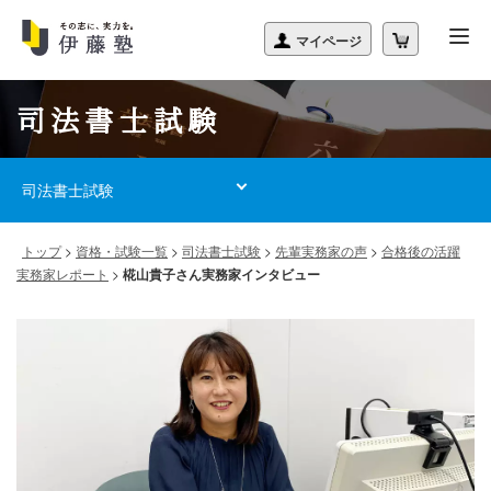
司法書士試験
司法書士試験
トップ
>
資格・試験一覧
>
司法書士試験
>
先輩実務家の声
>
合格後の活躍
実務家レポート
>
椛山貴子さん実務家インタビュー