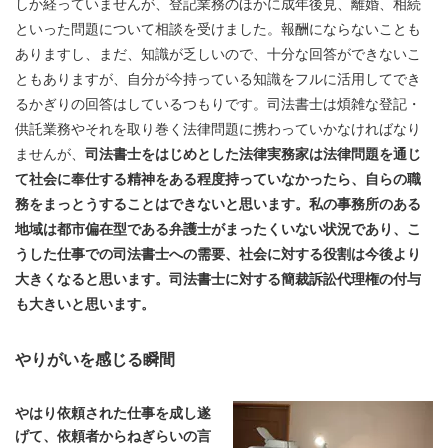
しか経っていませんが、登記業務のほかに成年後見、離婚、相続
といった問題について相談を受けました。報酬にならないことも
ありますし、まだ、知識が乏しいので、十分な回答ができないこ
ともありますが、自分が今持っている知識をフルに活用してでき
るかぎりの回答はしているつもりです。司法書士は煩雑な登記・
供託業務やそれを取り巻く法律問題に携わっていかなければなり
ませんが、
司法書士をはじめとした法律実務家は法律問題を通じ
て社会に奉仕する精神をある程度持っていなかったら、自らの職
務をまっとうすることはできないと思います。私の事務所のある
地域は都市偏在型である弁護士がまったくいない状況であり、こ
うした仕事での司法書士への需要、社会に対する役割は今後より
大きくなると思います。司法書士に対する簡裁訴訟代理権の付与
も大きいと思います。
やりがいを感じる瞬間
やはり依頼された仕事を成し遂
げて、依頼者からねぎらいの言