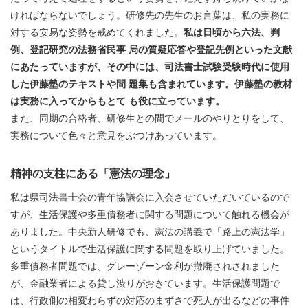
ければならないでしょう。研修先の先生のお言葉は、私の実務に
対する安易な姿勢を戒めてくれました。
私は日頃から六法、判
例、登記研究の法務省民事 局の質疑応答や登記先例といった文献
にあたっていますが、その中には、司法書士試験受験時代に使用
した伊藤塾のテキストや問 題集も含まれています。伊藤塾の教材
は実務に入ってからもとて も役に立っています。
また、同期の合格者、研修生との間でメールのやりとりをして、
実務について色々と意見をぶつけあっています。
精神の支柱にある「憲法の理念」
私は県司法書士会の青年協議会に入会させていただいているので
すが、生活保護や多重債務者に関する問題について触れる機会が
ありました。中央新人研修でも、憲法の講義で「路上の憲法学」
というタイトルで生活保護に関する問題を取り上げていました。
多重債務者問題では、グレーゾーン金利が撤廃されされました
が、金融業者による貸し渋りがおきています。生活保護問題で
は、行政側の相変わらずの対応のまずさで死人が出るなどの事件