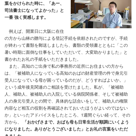
葉をかけられた時に、「あー、
司法書士になってよかった」と
一番 強く実感します。
例えば、開業日に大阪に在住
の方から山林の贈与による登記手続を依頼されたのですが、手続
が終わって書類を郵送しましたら、書類の受領書とともに「この
暑い時期に面倒な仕事をしていただいて、大変助かりました」と
書かれたお礼の手紙をいただきました。
また、高知のご出身で私の事務所の近所にお住まいの方から
は、「被補助人になっている高知のおばの財産管理の件で身元引
受人になっている母が困っているのだが、どうすればよいか。」
という成年後見関連のご相談を受けたました。私が、「被補助
人、補助人、被補助人の入院している病院関係者、そして被補助
人の身元引受人との間で、具体的な話合いをして、補助人の権限
内容など相互の役割を再確認されておいたほうがよいのではない
か」といったアドバイスをしたところ、1週間ぐらい経って、その
方から、
「おかげさまで、おばも母も日常生活が順調にいくよう
になりました。ありがとうございました」とお礼の言葉をいただ
きました。