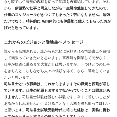
うな時でも伊藤塾の教材を使って知識を再確認しています。それ
から、
伊藤塾で仕事と両立しながら一生懸命勉強してきたので、
仕事のスケジュールがきつくてもまったく苦になりません。勉強
だけでなく、精神的に も肉体的にも伊藤塾で鍛えてもらったおか
げだと思っています。
これからのビジョンと受験生へメッセージ
誰からも信頼される、誰からも気軽に依頼される司法書士を目指
して頑張っていきたいと思います。事務所を開業して間がなく、
仕事が軌道に乗るまで大変だとは思いますが、一つひとつの仕事
をきちんとこなしながら人々の信頼を得て、さらに邁進していき
たいと思います。
司法書士という職業は、これからますますその職責と役割が増し
ていきます。仕事の範囲もますます拡がっていくことは間違いあ
りません。
司法書士試験は難しい試験です。辛くて苦しいことが
あるかもしれませんが、負けることなく合格を勝ち取ってほしい
と思います。
司法書士試験受験時代に培った経験は、実務に携わ
ってからもきっと皆さんの糧となることでしょう。