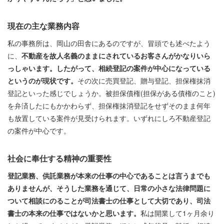
現在の主な業務内容
私の事務所は、岡山の田舎にあるのですが、冒頭でも述べたよう
に、
不動産を故人名義のままにされているお客さんがかなりいら
っしゃいます。したがって、相続登記の案件が中心になっている
というのが現状です。
その次に売買登記、贈与登記、担保権抹消
登記といった感じでしょうか。被担保債権(担保がある債権のこと)
を弁済したにもかかわらず、担保権抹消登記をせずそのまま何年
も放置している案件が見受けられます。いずれにしろ不動産登記
の案件が中心です。
社会に奉仕する精神の重要性
登記業務、供託業務が本来の仕事の中心であることは言うまでも
ありませんが、そうした業務を通じて、日常の小さな法律問題に
ついて相談にのることが司法書士の仕事として大切であり、司法
書士の本来の仕事ではないかと思います。
私は開業して1ヶ月余り