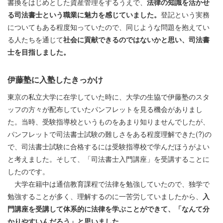
書換をはじめとした資産管理をするうえで、
法律の知識を活かせ
る司法書士という職業に魅力を感じていました。
登記という実務
についてもある程度知っていたので、同じような問題を抱えてい
る人たちを通じて
社会に貢献できるのではないかと思い、司法書
士を目指しました。
伊藤塾に入塾したきっかけ
東京の私立大学に在学していた時に、大学の生協で伊藤塾のスタ
ッフの方々が配布していたパンフレットを見る機会がありまし
た。当時、受験指導校というものをあまり知りませんでしたが、
パンフレットで司法書士試験の難しさをある程度理解できた(?)の
で、司法書士試験に合格するには受験指導校で学んだほうがよい
と考えました。そして、「司法書士入門講座」を受講することに
したのです。
大学在籍中は通信教育課程で法律を勉強していたので、独学で
勉強することが多く、理解するのに一苦労していましたから、
入
門講座を受講して体系的に法律を学ぶことができて、「なんて分
かりやすいんだろう」と思いました。