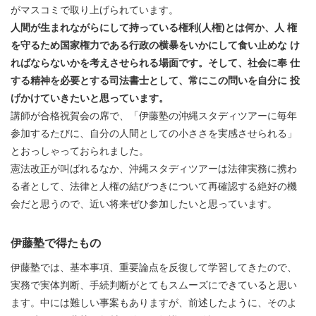
がマスコミで取り上げられています。
人間が生まれながらにして持っている権利(人権)とは何か、人 権
を守るため国家権力である行政の横暴をいかにして食い止めな け
ればならないかを考えさせられる場面です。そして、社会に奉 仕
する精神を必要とする司法書士として、常にこの問いを自分に 投
げかけていきたいと思っています。
講師が合格祝賀会の席で、「伊藤塾の沖縄スタディツアーに毎年
参加するたびに、自分の人間としての小ささを実感させられる」
とおっしゃっておられました。
憲法改正が叫ばれるなか、沖縄スタディツアーは法律実務に携わ
る者として、法律と人権の結びつきについて再確認する絶好の機
会だと思うので、近い将来ぜひ参加したいと思っています。
伊藤塾で得たもの
伊藤塾では、基本事項、重要論点を反復して学習してきたので、
実務で実体判断、手続判断がとてもスムーズにできていると思い
ます。中には難しい事案もありますが、前述したように、そのよ