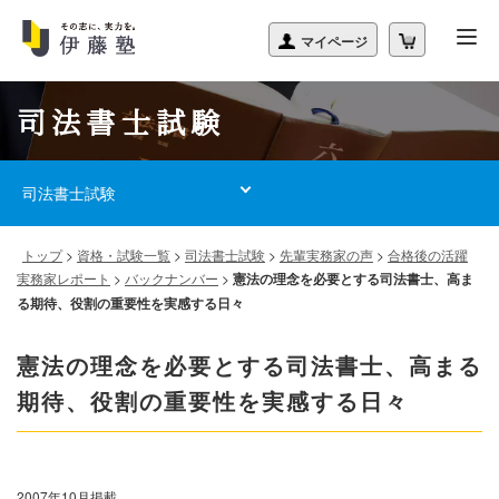
司法書士試験
司法書士試験
トップ
>
資格・試験一覧
>
司法書士試験
>
先輩実務家の声
>
合格後の活躍
実務家レポート
>
バックナンバー
>
憲法の理念を必要とする司法書士、高ま
る期待、役割の重要性を実感する日々
憲法の理念を必要とする司法書士、高まる
期待、役割の重要性を実感する日々
2007年10月掲載