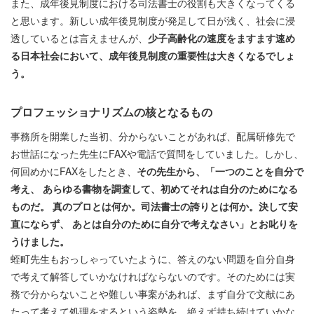
また、成年後見制度における司法書士の役割も大きくなってくる
と思います。新しい成年後見制度が発足して日が浅く、社会に浸
透しているとは言えませんが、
少子高齢化の速度をますます速め
る日本社会において、成年後見制度の重要性は大きくなるでしょ
う。
プロフェッショナリズムの核となるもの
事務所を開業した当初、分からないことがあれば、配属研修先で
お世話になった先生にFAXや電話で質問をしていました。しかし、
何回めかにFAXをしたとき、
その先生から、「一つのことを自分で
考え、 あらゆる書物を調査して、初めてそれは自分のためになる
ものだ。 真のプロとは何か。司法書士の誇りとは何か。決して安
直にならず、 あとは自分のために自分で考えなさい」とお叱りを
うけました。
蛭町先生もおっしゃっていたように、答えのない問題を自分自身
で考えて解答していかなければならないのです。そのためには実
務で分からないことや難しい事案があれば、まず自分で文献にあ
たって考えて処理をするという姿勢を、絶えず持ち続けていかな