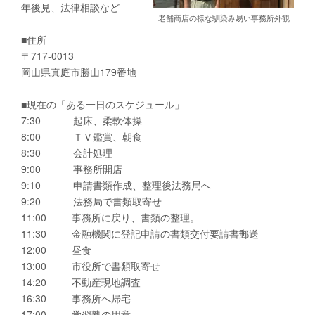
年後見、法律相談など
老舗商店の様な馴染み易い事務所外観
■住所
〒717-0013
岡山県真庭市勝山179番地
■現在の「ある一日のスケジュール」
7:30 起床、柔軟体操
8:00 ＴＶ鑑賞、朝食
8:30 会計処理
9:00 事務所開店
9:10 申請書類作成、整理後法務局へ
9:20 法務局で書類取寄せ
11:00 事務所に戻り、書類の整理。
11:30 金融機関に登記申請の書類交付要請書郵送
12:00 昼食
13:00 市役所で書類取寄せ
14:20 不動産現地調査
16:30 事務所へ帰宅
17:00 学習塾の用意