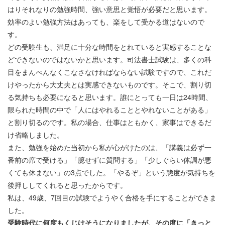
はりそれなりの勉強時間、強い意思と覚悟が必要だと思います。
効率のよい勉強方法はあっても、楽をして受かる道はないので
す。
どの受験生も、満足に十分な時間をとれていると実感することな
どできないのではないかと思います。司法書士試験は、多くの科
目をまんべんなくこなさなければならない試験ですので、これだ
けやったから大丈夫とは実感できないものです。そこで、割り切
る気持ちも必要になると思います。誰にとっても一日は24時間、
限られた時間の中で「人にはやれることとやれないことがある」
と割り切るのです。私の場合、仕事はともかく、家事はできるだ
け省略しました。
また、勉強を始めた当初から私が心がけたのは、「講義は必ず一
番前の席で受ける」「臆せずに質問する」「少しぐらい体調が悪
くても休まない」の3点でした。「やるぞ」という態度が気持ちを
後押ししてくれると思ったからです。
私は、49歳、7回目の試験でようやく合格を手にすることができま
した。
受験時代に何度もくじけそうになりましたが、その度に「きっと