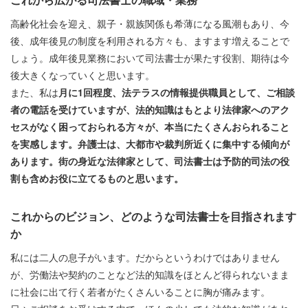
高齢化社会を迎え、親子・親族関係も希薄になる風潮もあり、今
後、成年後見の制度を利用される方々も、ますます増えることで
しょう。成年後見業務において司法書士が果たす役割、期待は今
後大きくなっていくと思います。
また、私は
月に1回程度、法テラスの情報提供職員として、ご相談
者の電話を受けていますが、法的知識はもとより法律家へのアク
セスがなく困っておられる方々が、本当にたくさんおられること
を実感します。弁護士は、大都市や裁判所近くに集中する傾向が
あります。街の身近な法律家として、司法書士は予防的司法の役
割も含めお役に立てるものと思います。
これからのビジョン、どのような司法書士を目指されます
か
私には二人の息子がいます。だからというわけではありません
が、労働法や契約のことなど法的知識をほとんど得られないまま
に社会に出て行く若者がたくさんいることに胸が痛みます。