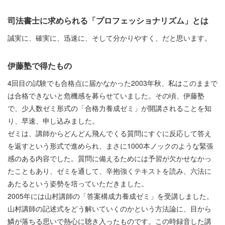
司法書士に求められる「プロフェッショナリズム」とは
誠実に、確実に、迅速に、そして分かりやすく、だと思います。
伊藤塾で得たもの
4回目の試験でも合格点に届かなかった2003年秋、私はこのままで
は合格できないと危機感を募らせていました。その頃、伊藤塾
で、少人数ゼミ形式の「合格力養成ゼミ」が開講されることを知
り、早速、申し込みました。
ゼミは、講師からどんどん飛んでくる質問にすぐに反応して答え
を返すという形式で進められ、まさに1000本ノックのような緊張
感のある内容でした。質問に備えるためには予習が欠かせなかっ
たこともあり、ゼミを通して、辛抱強くテキストを読み、六法に
あたるという姿勢を培っていただきました。
2005年には山村講師の「答案構成力養成ゼミ」を受講しました。
山村講師の記述式をどう解いていくのかという方法論に、目から
鱗が落ちる思いで熱心に聴き入ったものです。この時録音した講