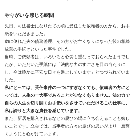
やりがいを感じる瞬間
先日、司法書士になりたての頃に受任した依頼者の方から、お手
紙をいただきました。
病に倒れた夫の債務整理、その方がお亡くなりになった後の相続
放棄の手続きといった事件でした。
当時、ご依頼者は、いろいろと心労も重なっておられたようでし
たが、いただいた手紙には「法的な力のすごさを目の当たりに
し、今は静かに平安な日々を過ごしています」とつづられていま
した。
私にとっては、受任事件の一つにすぎなくても、依頼者の方にと
っては、人生の一大事であることが少なくありません。法の力で
自らの人生を切り開くお手伝いをさせていただけるこの仕事に、
私は誇りと大きな責任を感じています。
また、新居を購入されるなどの慶びの場に立ち会えることも嬉し
いことです。立会では、当事者の方々の慶びの思いがより一層輝
くようにと心がけています。