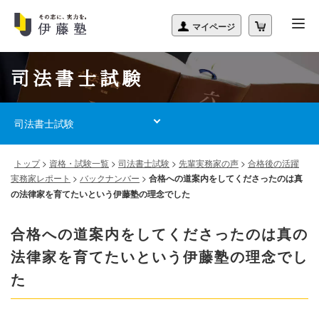
司法書士試験
司法書士試験
トップ
>
資格・試験一覧
>
司法書士試験
>
先輩実務家の声
>
合格後の活躍
実務家レポート
>
バックナンバー
>
合格への道案内をしてくださったのは真
の法律家を育てたいという伊藤塾の理念でした
合格への道案内をしてくださったのは真の
法律家を育てたいという伊藤塾の理念でし
た